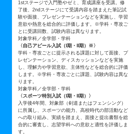
1stステージで入門塾やゼミ、育成講座を受講。修
了後、2ndステージにて受講内容を踏まえた筆記試
験や面接、プレゼンテーションなどを実施し、学習
意欲や熱意を総合的に評価します。※学科・専攻ご
とに受講回数、試験内容は異なります。
対象学科／全学部・学科
〈自己アピール入試（I期・II期）※〉
学科・専攻ごとに提示される課題に対して面接、プ
レゼンテーション、ディスカッションなどを実施
し、理解力や学習意欲、主体性などを総合的に評価
します。※学科・専攻ごとに課題、試験内容は異な
ります。
対象学科／全学部・学科
〈スポーツ特別入試（I期・II期）〉
入学後4年間、対象部（剣道またはフェンシング）
に所属し、スポーツの能力、高校時代の部活動など
への取り組み、実績を踏まえ、面接と提出書類を総
合的に審査し、志望学科への意欲と適性を評価しま
す。