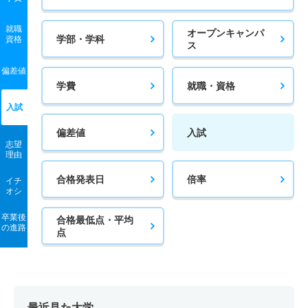
就職
オープンキャンパ
学部・学科
資格
ス
偏差値
学費
就職・資格
入試
偏差値
入試
志望
理由
合格発表日
倍率
イチ
オシ
卒業後
合格最低点・平均
の進路
点
最近見た大学