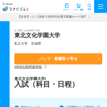
マナビジョン
検索
ログイン
パンフ・願書
【注目!】パンフ請求で2000円分電子図書カードGET
とうほくぶんかがくえん
東北文化学園大学
私立大学
宮城県
パンフ・願書取り寄せ
WEB出願関連情報
東北文化学園大学/
入試（科目・日程）