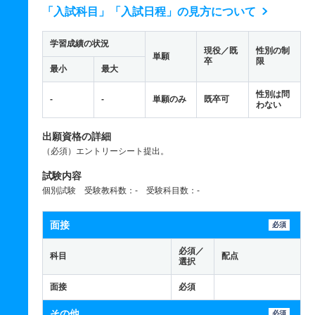
「入試科目」「入試日程」の見方について
学習成績の状況
現役／既
性別の制
単願
卒
限
最小
最大
性別は問
-
-
単願のみ
既卒可
わない
出願資格の詳細
（必須）エントリーシート提出。
試験内容
個別試験 受験教科数：- 受験科目数：-
面接
必須
必須／
科目
配点
選択
面接
必須
その他
必須