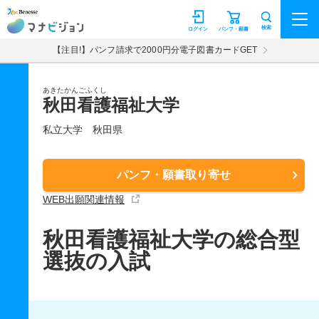
マナビジョン
検索
ログイン
パンフ・願書
【注目!】パンフ請求で2000円分電子図書カードGET
あきたかんごふくし
秋田看護福祉大学
私立大学
秋田県
パンフ・願書取り寄せ
WEB出願関連情報
秋田看護福祉大学の総合型
選抜の入試