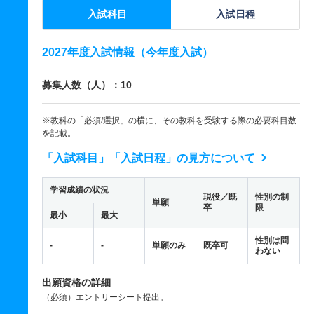
入試科目
入試日程
2027年度入試情報（今年度入試）
募集人数（人）：10
※教科の「必須/選択」の横に、その教科を受験する際の必要科目数
を記載。
「入試科目」「入試日程」の見方について
学習成績の状況
現役／既
性別の制
単願
卒
限
最小
最大
性別は問
-
-
単願のみ
既卒可
わない
出願資格の詳細
（必須）エントリーシート提出。