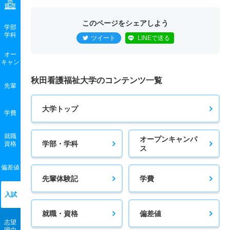
このページをシェアしよう
学部
学科
ツイート
LINEで送る
オー
キャン
秋田看護福祉大学のコンテンツ一覧
先輩
大学トップ
学費
就職
オープンキャンパ
学部・学科
資格
ス
偏差値
先輩体験記
学費
入試
就職・資格
偏差値
志望