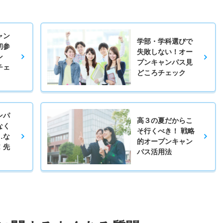
ャン
学部・学科選びで
初参
失敗しない！オー
ン
プンキャンパス見
チェ
どころチェック
ンパ
高３の夏だからこ
なく
そ行くべき！ 戦略
…な
的オープンキャン
！先
パス活用法