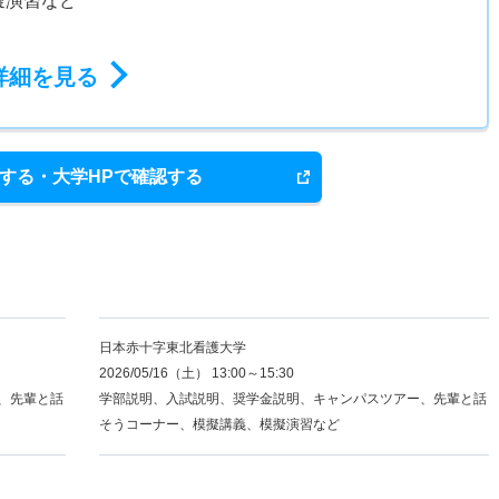
擬演習など
詳細を見る
する・大学HPで確認する
日本赤十字東北看護大学
2026/05/16（土） 13:00～15:30
、先輩と話
学部説明、入試説明、奨学金説明、キャンパスツアー、先輩と話
そうコーナー、模擬講義、模擬演習など