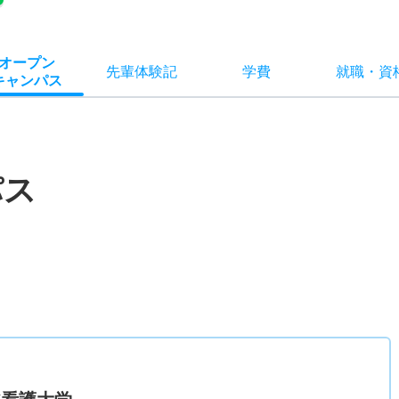
オー
プン
先輩
体験記
学費
就職
・
資
キャン
パス
パス
）