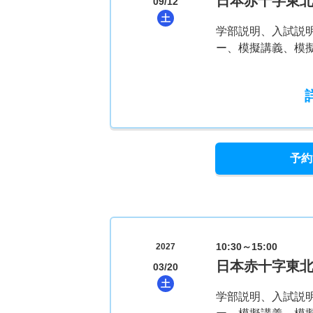
日本赤十字東
09/12
土
学部説明、入試説
ー、模擬講義、模
予約
10:30～15:00
2027
日本赤十字東
03/20
土
学部説明、入試説