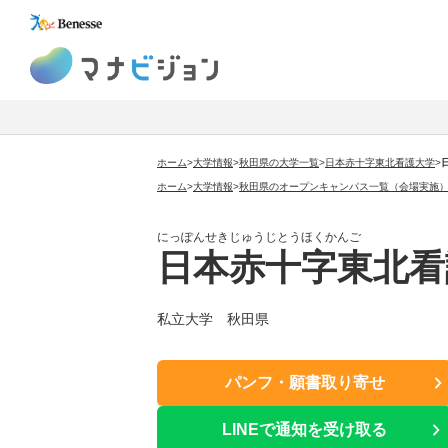
マナビジョン
ホーム
>
大学情報
>
秋田県の大学一覧
>
日本赤十字東北看護大学
>
ホーム
>
大学情報
>
秋田県のオープンキャンパス一覧（会場実施
にっぽんせきじゅうじとうほくかんご
日本赤十字東北看
私立大学 秋田県
パンフ・願書取り寄せ
LINEで通知を受け取る