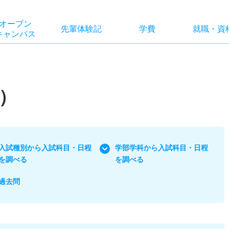
オー
プン
先輩
体験記
学費
就職
・
資
キャン
パス
）
入試種別から入試科目・日程
学部学科から入試科目・日程
を調べる
を調べる
過去問