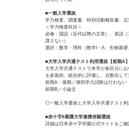
■一般入学選抜
学力検査、調査書、特別活動報告書、志
＜学力検査科目＞
必修：国語（近代以降の文章）、英語（英
課さない）
選択：数学・理科［数学I・A、生物基礎
■大学入学共通テスト利用選抜【前期A
大学入学共通テストで本学が各区分にお
を多面的、総合的に評価し、点数化して
前期A・後期／個別学力試験は行わない
前期B／小論文
◎一般入学選抜と大学入学共通テスト利
■赤十字6看護大学連携併願選抜
詳細は日本赤十字学園公式サイトをご確