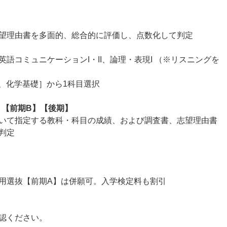
望理由書を多面的、総合的に評価し、点数化して判定
語コミュニケーションI・II、論理・表現I （※リスニングを
、化学基礎］から1科目選択
】【前期B】【後期】
いて指定する教科・科目の成績、および調査書、志望理由書
判定
用選抜【前期A】は併願可。入学検定料も割引
認ください。