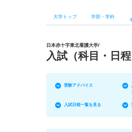
大学トップ
学部
・
学科
日本赤十字東北看護大学/
入試（科目・日程
受験アドバイス
入試日程一覧を見る