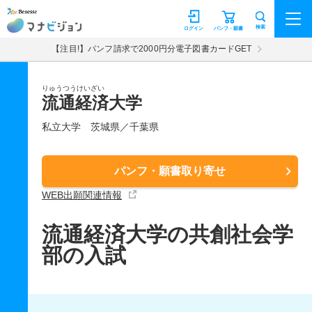
マナビジョン
検索
ログイン
パンフ・願書
【注目!】パンフ請求で2000円分電子図書カードGET
りゅうつうけいざい
流通経済大学
私立大学
茨城県／千葉県
パンフ・願書取り寄せ
WEB出願関連情報
流通経済大学の共創社会学
部の入試