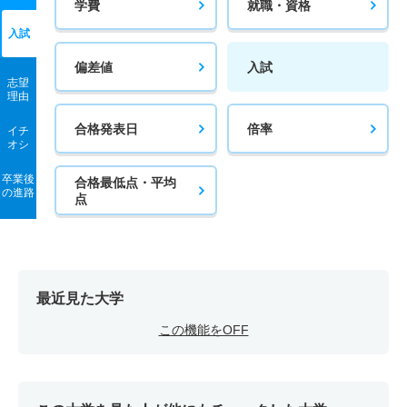
学費
就職・資格
入試
偏差値
入試
志望
理由
合格発表日
倍率
イチ
オシ
卒業後
合格最低点・平均
の進路
点
最近見た大学
この機能をOFF