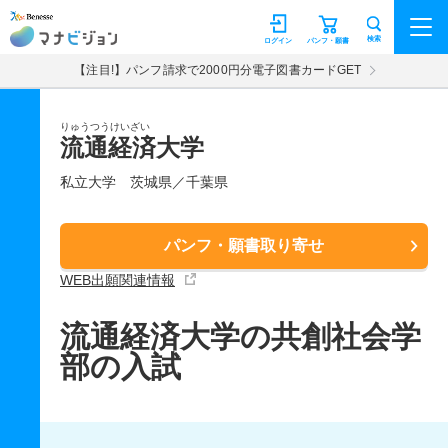
マナビジョン
検索
ログイン
パンフ・願書
【注目!】パンフ請求で2000円分電子図書カードGET
りゅうつうけいざい
流通経済大学
私立大学
茨城県／千葉県
パンフ・願書取り寄せ
WEB出願関連情報
流通経済大学の共創社会学
部の入試