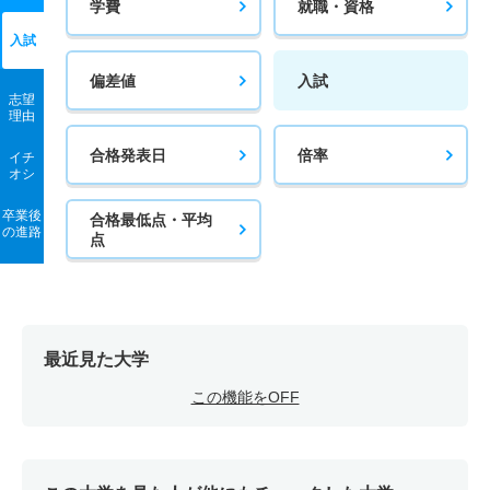
学費
就職・資格
入試
偏差値
入試
志望
理由
合格発表日
倍率
イチ
オシ
卒業後
合格最低点・平均
の進路
点
最近見た大学
この機能をOFF