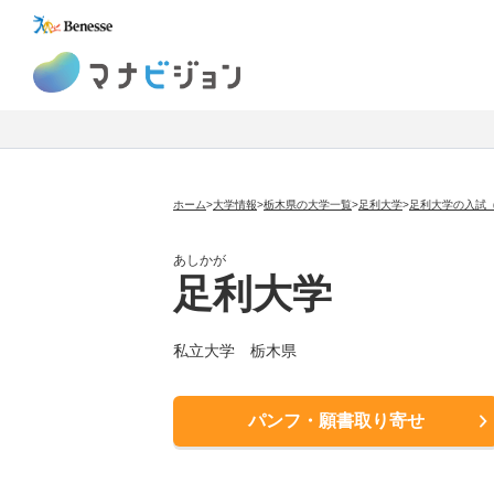
マナビジョン
ホーム
>
大学情報
>
栃木県の大学一覧
>
足利大学
>
足利大学の入試
あしかが
足利大学
私立大学
栃木県
パンフ・願書取り寄せ