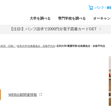
パンフ・願
大学を調べる
専門学校を調べる
オーキャン
【注目!】パンフ請求で2000円分電子図書カードGET
（科目・日程）
>
足利大学/合格最低点・合格平均点
>
足利大学
/看護学部/合格最低点・合格平均点
WEB出願関連情報