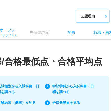
志望理由
オー
プン
先輩
体験記
学費
就職
・
資
キャン
パス
部/合格最低点・合格平均点
入試種別から入試科目・日
学部学科から入試科目・日
程を調べる
程を調べる
入試結果（倍率）を見る
合格発表日を見る