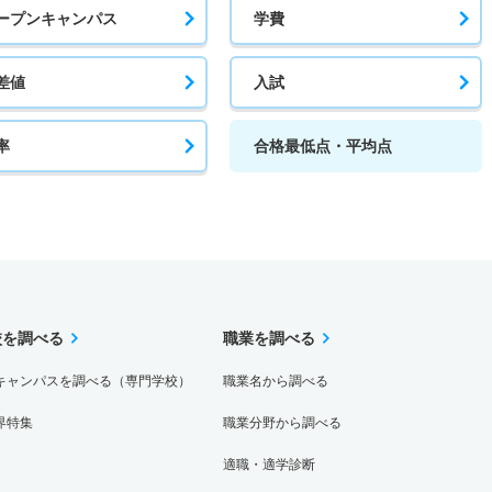
ープンキャンパス
学費
差値
入試
率
合格最低点・平均点
校を調べる
職業を調べる
キャンパスを調べる（専門学校）
職業名から調べる
界特集
職業分野から調べる
適職・適学診断