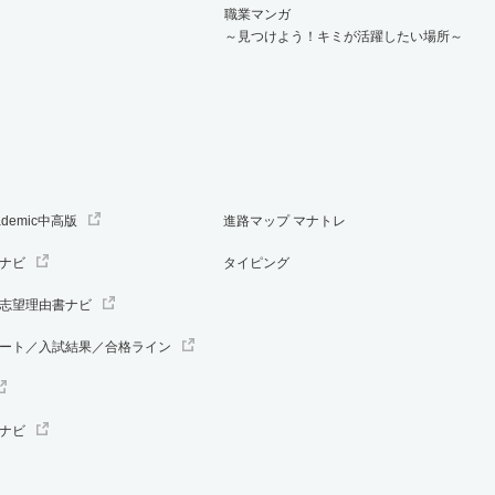
職業マンガ
～見つけよう！キミが活躍したい場所～
ademic中高版
進路マップ マナトレ
ナビ
タイピング
志望理由書ナビ
ート／入試結果／合格ライン
ナビ