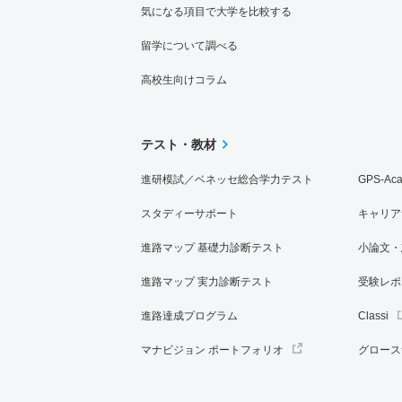
気になる項目で大学を比較する
留学について調べる
高校生向けコラム
テスト・教材
進研模試／ベネッセ総合学力テスト
GPS-Ac
スタディーサポート
キャリア
進路マップ 基礎力診断テスト
小論文・
進路マップ 実力診断テスト
受験レポ
進路達成プログラム
Classi
マナビジョン ポートフォリオ
グロース