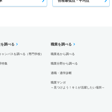
率
合格最低点・平均点
校を調べる
職業を調べる
キャンパスを調べる（専門学校）
職業名から調べる
界特集
職業分野から調べる
適職・適学診断
職業マンガ
～見つけよう！キミが活躍したい場所～