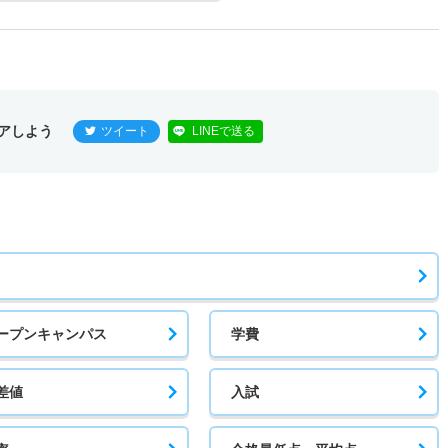
アしよう
ツイート
LINEで送る
ープンキャンパス
学費
差値
入試