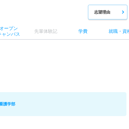
志望理由
オー
プン
先輩
体験記
学費
就職
・
資
キャン
パス
看護学部