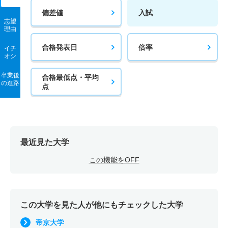
偏差値
入試
志望
理由
合格発表日
倍率
イチ
オシ
卒業後
合格最低点・平均
の進路
点
最近見た大学
この機能をOFF
この大学を見た人が他にもチェックした大学
帝京大学