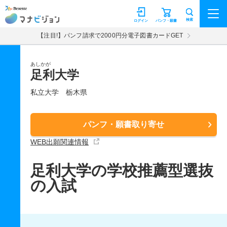
マナビジョン
検索
ログイン
パンフ・願書
【注目!】パンフ請求で2000円分電子図書カードGET
あしかが
足利大学
私立大学
栃木県
パンフ・願書取り寄せ
WEB出願関連情報
足利大学の学校推薦型選抜
の入試