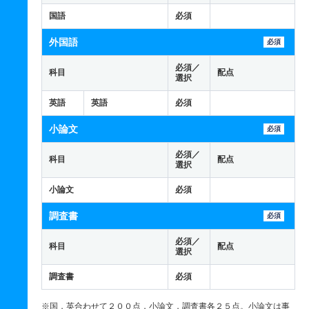
国語
必須
外国語
必須
必須／
科目
配点
選択
英語
英語
必須
小論文
必須
必須／
科目
配点
選択
小論文
必須
調査書
必須
必須／
科目
配点
選択
調査書
必須
※国，英合わせて２００点，小論文，調査書各２５点。小論文は事