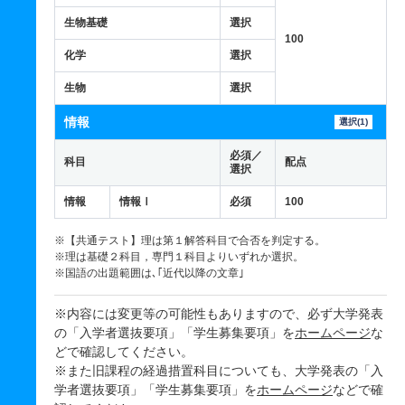
生物基礎
選択
100
化学
選択
生物
選択
情報
選択(1)
必須／
科目
配点
選択
情報
情報Ⅰ
必須
100
※【共通テスト】理は第１解答科目で合否を判定する。
※理は基礎２科目，専門１科目よりいずれか選択。
※国語の出題範囲は､｢近代以降の文章｣
※内容には変更等の可能性もありますので、必ず大学発表
の「入学者選抜要項」「学生募集要項」を
ホームページ
な
どで確認してください。
※また旧課程の経過措置科目についても、大学発表の「入
学者選抜要項」「学生募集要項」を
ホームページ
などで確