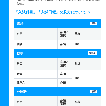
を記載。
「入試科目」「入試日程」の見方について
国語
選択
必須／
科目
配点
選択
国語
必須
100
数学
選択(2)
必須／
科目
配点
選択
数学Ⅰ
必須
100
数学A
必須
外国語
必須
必須／
科目
配点
選択