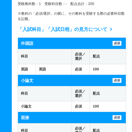
受験教科数：1 受験科目数：- 配点合計：200
※教科の「必須/選択」の横に、その教科を受験する際の必要科目数
を記載。
「入試科目」「入試日程」の見方について
外国語
必須
必須／
科目
配点
選択
英語
英語
必須
100
小論文
必須
必須／
科目
配点
選択
小論文
必須
100
面接
必須
必須／
科目
配点