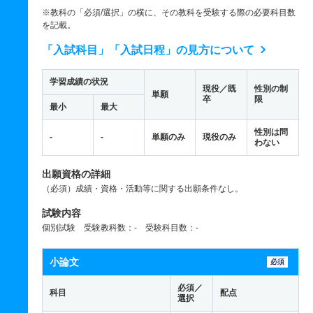
※教科の「必須/選択」の横に、その教科を受験する際の必要科目数
を記載。
「入試科目」「入試日程」の見方について
学習成績の状況
現役／既
性別の制
単願
卒
限
最小
最大
性別は問
-
-
単願のみ
現役のみ
わない
出願資格の詳細
（必須）成績・資格・活動等に関する出願条件なし。
試験内容
個別試験 受験教科数：- 受験科目数：-
小論文
必須
必須／
科目
配点
選択