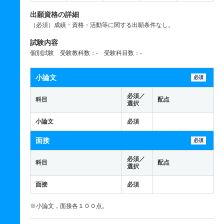
出願資格の詳細
（必須）成績・資格・活動等に関する出願条件なし。
試験内容
個別試験 受験教科数：- 受験科目数：-
小論文
必須
必須／
科目
配点
選択
小論文
必須
面接
必須
必須／
科目
配点
選択
面接
必須
※小論文，面接各１００点。