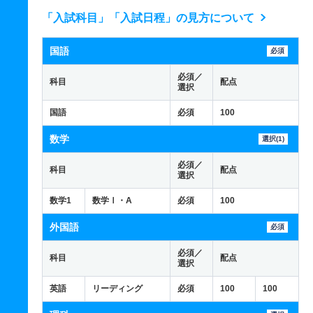
「入試科目」「入試日程」の見方について
国語
必須
必須／
科目
配点
選択
国語
必須
100
数学
選択(1)
必須／
科目
配点
選択
数学1
数学Ⅰ・A
必須
100
外国語
必須
必須／
科目
配点
選択
英語
リーディング
必須
100
100