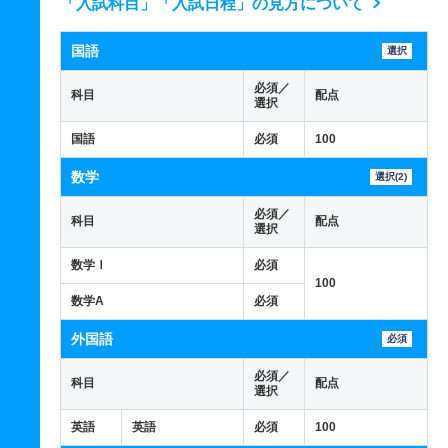
「入試科目」「入試日程」の見方について
国語
選択
必須／
科目
配点
選択
国語
必須
100
数学
選択(2)
必須／
科目
配点
選択
数学Ⅰ
必須
100
数学A
必須
外国語
必須
必須／
科目
配点
選択
英語
英語
必須
100