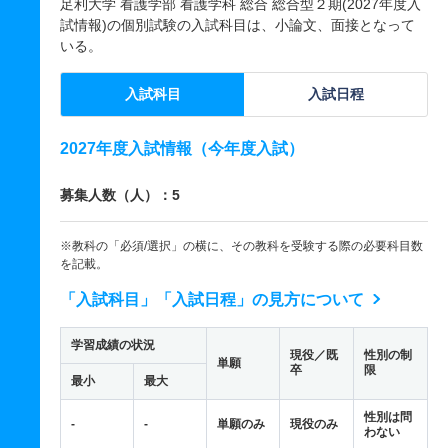
足利大学 看護学部 看護学科 総合 総合型２期(2027年度入
試情報)の個別試験の入試科目は、小論文、面接となって
いる。
入試科目
入試日程
2027年度入試情報（今年度入試）
募集人数（人）：5
※教科の「必須/選択」の横に、その教科を受験する際の必要科目数
を記載。
「入試科目」「入試日程」の見方について
学習成績の状況
現役／既
性別の制
単願
卒
限
最小
最大
性別は問
-
-
単願のみ
現役のみ
わない