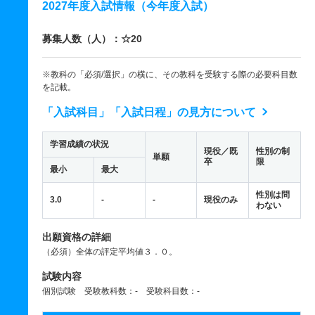
2027年度入試情報（今年度入試）
募集人数（人）：☆20
※教科の「必須/選択」の横に、その教科を受験する際の必要科目数
を記載。
「入試科目」「入試日程」の見方について
学習成績の状況
現役／既
性別の制
単願
卒
限
最小
最大
性別は問
3.0
-
-
現役のみ
わない
出願資格の詳細
（必須）全体の評定平均値３．０。
試験内容
個別試験 受験教科数：- 受験科目数：-