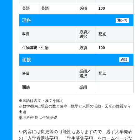
英語
英語
必須
100
理科
選択(1)
必須／
科目
配点
選択
生物基礎・生物
必須
100
面接
必須
必須／
科目
配点
選択
面接
必須
※国語は古文・漢文を除く
※数学/数Aは場合の数と確率・数学と人間の活動・図形の性質から
出題
※理科/生物は生物基礎
※内容には変更等の可能性もありますので、必ず大学発表
の「入学者選抜要項」「学生募集要項」を
ホームページ
な