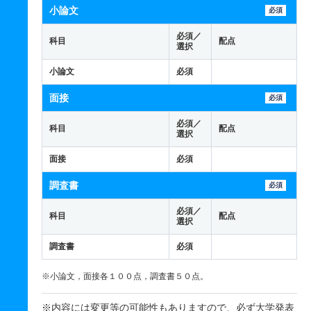
小論文
必須
必須／
科目
配点
選択
小論文
必須
面接
必須
必須／
科目
配点
選択
面接
必須
調査書
必須
必須／
科目
配点
選択
調査書
必須
※小論文，面接各１００点，調査書５０点。
※内容には変更等の可能性もありますので、必ず大学発表