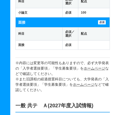
科目
配点
選択
小論文
必須
100
面接
必須
必須／
科目
配点
選択
面接
必須
※内容には変更等の可能性もありますので、必ず大学発表
の「入学者選抜要項」「学生募集要項」を
ホームページ
な
どで確認してください。
※また旧課程の経過措置科目についても、大学発表の「入
学者選抜要項」「学生募集要項」を
ホームページ
などで確
認してください。
一般 共テ Ａ(2027年度入試情報)