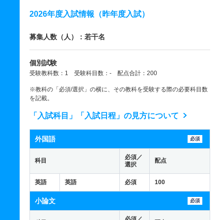
2026年度入試情報（昨年度入試）
募集人数（人）：若干名
個別試験
受験教科数：1 受験科目数：- 配点合計：200
※教科の「必須/選択」の横に、その教科を受験する際の必要科目数
を記載。
「入試科目」「入試日程」の見方について
外国語
必須
必須／
科目
配点
選択
英語
英語
必須
100
小論文
必須
必須／