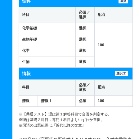
理科
選択
必須／
科目
配点
選択
化学基礎
選択
生物基礎
選択
100
化学
選択
生物
選択
情報
選択(1)
必須／
科目
配点
選択
情報
情報Ⅰ
必須
100
※【共通テスト】理は第１解答科目で合否を判定する。
※理は基礎２科目，専門１科目よりいずれか選択。
※国語の出題範囲は､｢近代以降の文章｣