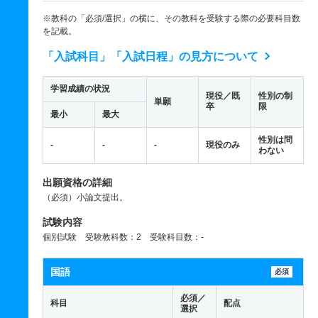
※教科の「必須/選択」の横に、その教科を受験する際の必要科目数
を記載。
「入試科目」「入試日程」の見方について
学習成績の状況
現役／既
性別の制
単願
卒
限
最小
最大
性別は問
-
-
-
現役のみ
わない
出願資格の詳細
（必須）小論文提出。
試験内容
個別試験 受験教科数：2 受験科目数：-
国語
必須
必須／
科目
配点
選択