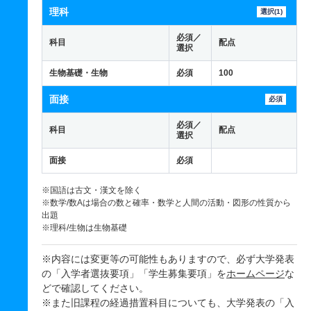
理科
選択(1)
必須／
科目
配点
選択
生物基礎・生物
必須
100
面接
必須
必須／
科目
配点
選択
面接
必須
※国語は古文・漢文を除く
※数学/数Aは場合の数と確率・数学と人間の活動・図形の性質から
出題
※理科/生物は生物基礎
※内容には変更等の可能性もありますので、必ず大学発表
の「入学者選抜要項」「学生募集要項」を
ホームページ
な
どで確認してください。
※また旧課程の経過措置科目についても、大学発表の「入