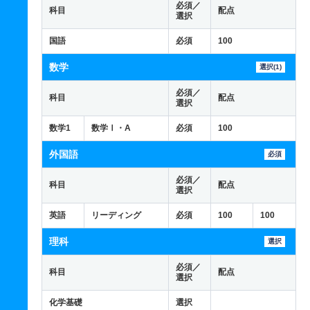
必須／
科目
配点
選択
国語
必須
100
数学
選択(1)
必須／
科目
配点
選択
数学1
数学Ⅰ・A
必須
100
外国語
必須
必須／
科目
配点
選択
英語
リーディング
必須
100
100
理科
選択
必須／
科目
配点
選択
化学基礎
選択