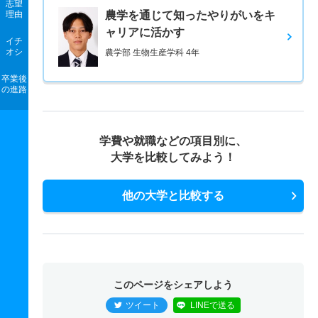
志望
理由
農学を通じて知ったやりがいをキ
ャリアに活かす
イチ
オシ
農学部 生物生産学科 4年
卒業後
の進路
学費や就職などの項目別に、
大学を比較してみよう！
他の大学と比較する
このページをシェアしよう
ツイート
LINEで送る