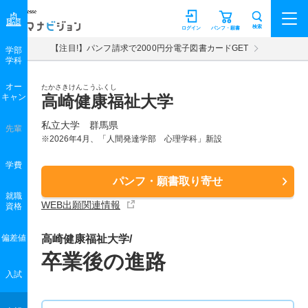
マナビジョン
検索
ログイン
パンフ・願書
【注目!】パンフ請求で2000円分電子図書カードGET
学部
学科
オー
たかさきけんこうふくし
キャン
高崎健康福祉大学
私立大学 群馬県
先輩
※2026年4月、「人間発達学部 心理学科」新設
学費
パンフ・願書取り寄せ
就職
WEB出願関連情報
資格
偏差値
高崎健康福祉大学/
卒業後の進路
入試