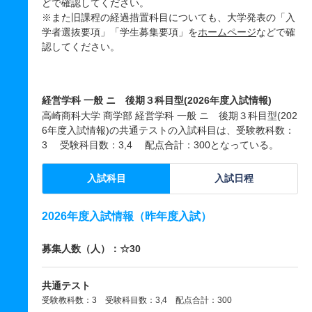
どで確認してください。
※また旧課程の経過措置科目についても、大学発表の「入
学者選抜要項」「学生募集要項」を
ホームページ
などで確
認してください。
経営学科 一般 ニ 後期３科目型(2026年度入試情報)
高崎商科大学 商学部 経営学科 一般 ニ 後期３科目型(202
6年度入試情報)の共通テストの入試科目は、受験教科数：
3 受験科目数：3,4 配点合計：300となっている。
入試科目
入試日程
2026年度入試情報（昨年度入試）
募集人数（人）：☆30
共通テスト
受験教科数：3 受験科目数：3,4 配点合計：300