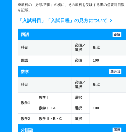
※教科の「必須/選択」の横に、その教科を受験する際の必要科目数
を記載。
「入試科目」「入試日程」の見方について
国語
必須
必須／
科目
配点
選択
国語
必須
100
数学
選択(1)
必須／
科目
配点
選択
数学Ⅰ
選択
数学1
数学Ⅰ・A
選択
100
数学2
数学Ⅱ・B・C
選択
外国語
選択