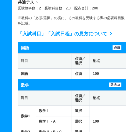
共通テスト
受験教科数：2 受験科目数：2,3 配点合計：200
※教科の「必須/選択」の横に、その教科を受験する際の必要科目数
を記載。
「入試科目」「入試日程」の見方について
国語
必須
必須／
科目
配点
選択
国語
必須
100
数学
選択(1)
必須／
科目
配点
選択
数学Ⅰ
選択
数学1
数学Ⅰ・A
選択
100