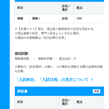
必須／
科目
配点
選択
情報
情報Ⅰ
必須
100
※【共通テスト】歴公，理は第１解答科目で合否を判定する。
※理は基礎２科目，専門１科目よりいずれか選択。
※国語の出題範囲は､｢近代以降の文章｣
個別試験
受験教科数：－ 受験科目数：- 配点合計：6
※教科の「必須/選択」の横に、その教科を受験する際の必要科目数
を記載。
「入試科目」「入試日程」の見方について
調査書
必須
必須／
科目
配点
選択