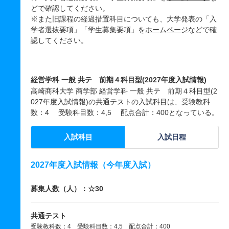
どで確認してください。
※また旧課程の経過措置科目についても、大学発表の「入
学者選抜要項」「学生募集要項」を
ホームページ
などで確
認してください。
経営学科 一般 共テ 前期４科目型(2027年度入試情報)
高崎商科大学 商学部 経営学科 一般 共テ 前期４科目型(2
027年度入試情報)の共通テストの入試科目は、受験教科
数：4 受験科目数：4,5 配点合計：400となっている。
入試科目
入試日程
2027年度入試情報（今年度入試）
募集人数（人）：☆30
共通テスト
受験教科数：4 受験科目数：4,5 配点合計：400