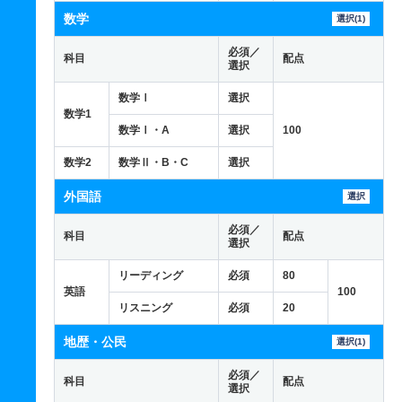
数学
選択(1)
必須／
科目
配点
選択
数学Ⅰ
選択
数学1
数学Ⅰ・A
選択
100
数学2
数学Ⅱ・B・C
選択
外国語
選択
必須／
科目
配点
選択
リーディング
必須
80
英語
100
リスニング
必須
20
地歴・公民
選択(1)
必須／
科目
配点
選択