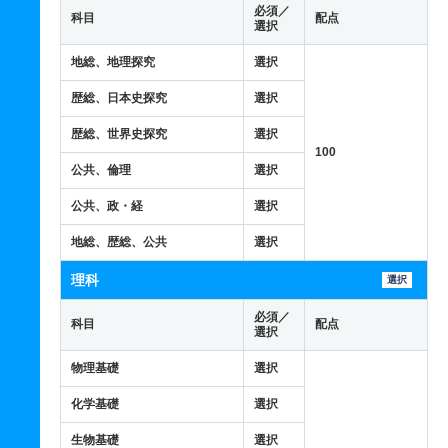
必須／
科目
配点
選択
地総、地理探究
選択
歴総、日本史探究
選択
歴総、世界史探究
選択
100
公共、倫理
選択
公共、政・経
選択
地総、歴総、公共
選択
理科
選択
必須／
科目
配点
選択
物理基礎
選択
化学基礎
選択
生物基礎
選択