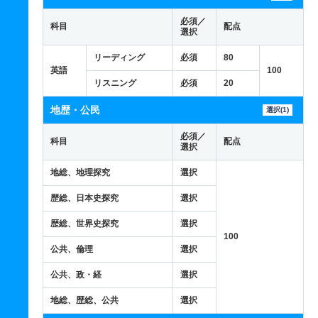
必須／
科目
配点
選択
リーディング
必須
80
英語
100
リスニング
必須
20
地歴・公民
選択(1)
必須／
科目
配点
選択
地総、地理探究
選択
歴総、日本史探究
選択
歴総、世界史探究
選択
100
公共、倫理
選択
公共、政・経
選択
地総、歴総、公共
選択