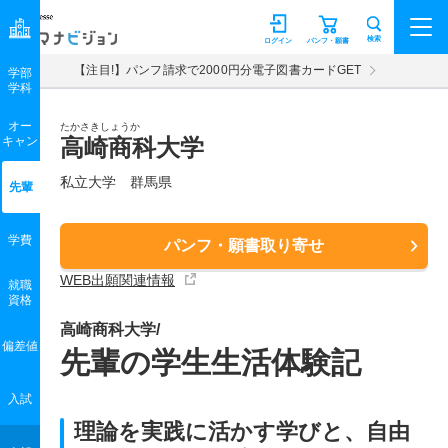
マナビジョン
検索
ログイン
パンフ・願書
【注目!】パンフ請求で2000円分電子図書カードGET
学部
学科
オー
たかさきしょうか
キャン
高崎商科大学
私立大学 群馬県
先輩
学費
パンフ・願書取り寄せ
WEB出願関連情報
就職
資格
高崎商科大学/
偏差値
先輩の学生生活体験記
入試
理論を実践に活かす学びと、自由