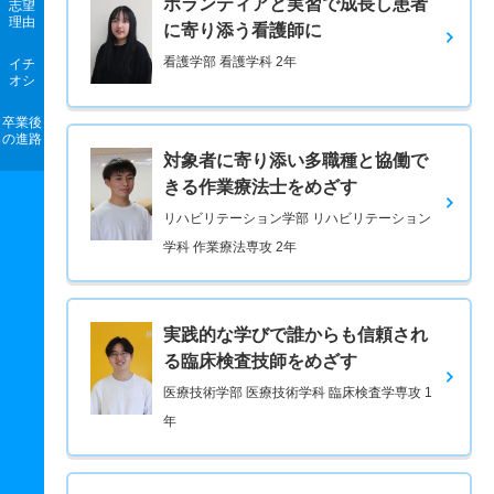
ボランティアと実習で成長し患者
志望
理由
に寄り添う看護師に
看護学部 看護学科 2年
イチ
オシ
卒業後
の進路
対象者に寄り添い多職種と協働で
きる作業療法士をめざす
リハビリテーション学部 リハビリテーション
学科 作業療法専攻 2年
実践的な学びで誰からも信頼され
る臨床検査技師をめざす
医療技術学部 医療技術学科 臨床検査学専攻 1
年