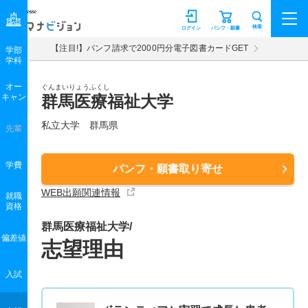
マナビジョン
検索
ログイン
パンフ・願書
【注目!】パンフ請求で2000円分電子図書カードGET
学部
学科
オー
ぐんまいりょうふくし
キャン
群馬医療福祉大学
私立大学 群馬県
先輩
学費
パンフ・願書取り寄せ
WEB出願関連情報
就職
資格
群馬医療福祉大学/
偏差値
志望理由
入試