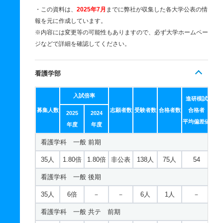
・この資料は、
2025年7月
までに弊社が収集した各大学公表の情
報を元に作成しています。
※内容には変更等の可能性もありますので、必ず大学ホームペー
ジなどで詳細を確認してください。
看護学部
入試倍率
進研模試
募集人数
志願者数
受験者数
合格者数
合格者
2025
2024
平均偏差値
年度
年度
看護学科 一般 前期
35人
1.80倍
1.80倍
非公表
138人
75人
54
看護学科 一般 後期
35人
6倍
－
－
6人
1人
－
看護学科 一般 共テ 前期