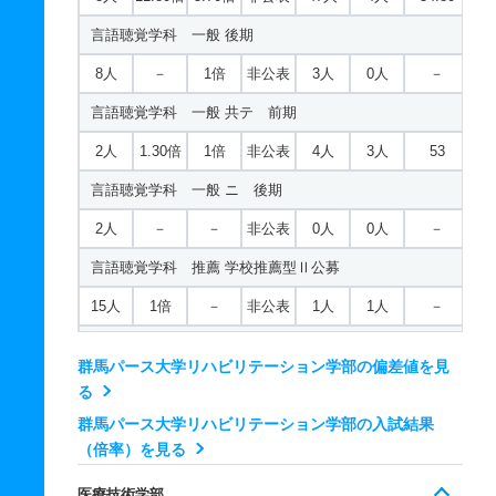
言語聴覚学科 一般 後期
8人
－
1倍
非公表
3人
0人
－
言語聴覚学科 一般 共テ 前期
2人
1.30倍
1倍
非公表
4人
3人
53
言語聴覚学科 一般 ニ 後期
2人
－
－
非公表
0人
0人
－
言語聴覚学科 推薦 学校推薦型Ⅱ公募
15人
1倍
－
非公表
1人
1人
－
理学療法学科 一般 前期
群馬パース大学リハビリテーション学部の偏差値を見
25人
3.70倍
2.90倍
非公表
115人
31人
52
る
理学療法学科 一般 後期
群馬パース大学リハビリテーション学部の入試結果
（倍率）を見る
25人
1.50倍
－
非公表
3人
2人
－
医療技術学部