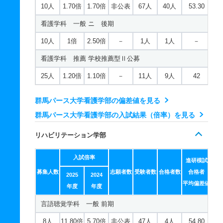
10人
1.70倍
1.70倍
非公表
67人
40人
53.30
看護学科 一般 ニ 後期
10人
1倍
2.50倍
－
1人
1人
－
看護学科 推薦 学校推薦型Ⅱ公募
25人
1.20倍
1.10倍
－
11人
9人
42
群馬パース大学看護学部の偏差値を見る
群馬パース大学看護学部の入試結果（倍率）を見る
リハビリテーション学部
入試倍率
進研模試
募集人数
志願者数
受験者数
合格者数
合格者
2025
2024
平均偏差値
年度
年度
言語聴覚学科 一般 前期
8人
11.80倍
5.70倍
非公表
47人
4人
54.80