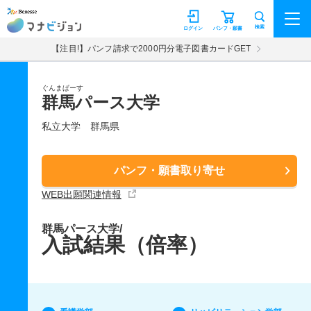
マナビジョン
検索
ログイン
パンフ・願書
【注目!】パンフ請求で2000円分電子図書カードGET
ぐんまぱーす
群馬パース大学
私立大学
群馬県
パンフ・願書取り寄せ
WEB出願関連情報
群馬パース大学/
入試結果（倍率）