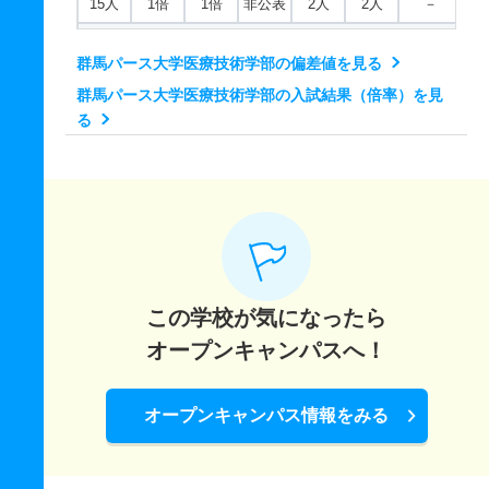
15人
1倍
1倍
非公表
2人
2人
－
2人
－
1倍
非公表
0人
0人
－
放射線学科 一般 前期
作業療法学科 推薦 学校推薦型Ⅱ公募
群馬パース大学医療技術学部の偏差値を見る
30人
4.80倍
6.90倍
非公表
172人
36人
54.30
13人
1倍
－
非公表
1人
1人
－
群馬パース大学医療技術学部の入試結果（倍率）を見
放射線学科 一般 後期
る
30人
10倍
28倍
非公表
10人
1人
－
放射線学科 一般 共テ 前期
12人
2.50倍
4倍
非公表
58人
23人
54.80
放射線学科 一般 ニ 後期
12人
4倍
14倍
非公表
4人
1人
－
この学校が気になったら
オープンキャンパスへ！
放射線学科 推薦 学校推薦型Ⅱ公募
20人
4.80倍
1.30倍
非公表
29人
6人
－
オープンキャンパス情報をみる
臨床工学科 一般 前期
20人
2.80倍
2.60倍
非公表
76人
27人
45.60