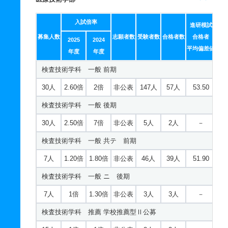
理学療法学科 一般 共テ 前期
5人
2.30倍
2.30倍
非公表
27人
12人
50.10
入試倍率
進研模試
募集人数
理学療法学科 一般 ニ 後期
志願者数
受験者数
合格者数
合格者
2025
2024
平均偏差値
年度
年度
5人
1倍
－
非公表
2人
2人
－
検査技術学科 一般 前期
理学療法学科 推薦 学校推薦型Ⅱ公募
30人
2.60倍
2倍
非公表
147人
57人
53.50
20人
1.40倍
1倍
非公表
11人
8人
－
検査技術学科 一般 後期
作業療法学科 一般 前期
30人
2.50倍
7倍
非公表
5人
2人
－
10人
4.30倍
2.10倍
非公表
73人
17人
53.30
検査技術学科 一般 共テ 前期
作業療法学科 一般 後期
7人
1.20倍
1.80倍
非公表
46人
39人
51.90
10人
－
1倍
非公表
3人
0人
－
検査技術学科 一般 ニ 後期
作業療法学科 一般 共テ 前期
7人
1倍
1.30倍
非公表
3人
3人
－
2人
1.60倍
1倍
非公表
11人
7人
50.70
検査技術学科 推薦 学校推薦型Ⅱ公募
作業療法学科 一般 ニ 後期