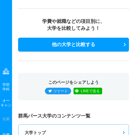
臨床工学科 一般 後期
20人
1.50倍
3倍
非公表
3人
2人
－
学費や就職などの項目別に、
臨床工学科 一般 共テ 前期
大学を比較してみよう！
5人
1倍
1.30倍
非公表
8人
8人
47.40
他の大学と比較する
臨床工学科 一般 ニ 後期
5人
－
3倍
非公表
0人
0人
－
臨床工学科 推薦 学校推薦型Ⅱ公募
15人
1倍
1倍
非公表
2人
2人
－
このページをシェアしよう
学部
学科
ツイート
LINEで送る
オー
キャン
群馬パース大学のコンテンツ一覧
先輩
大学トップ
学費