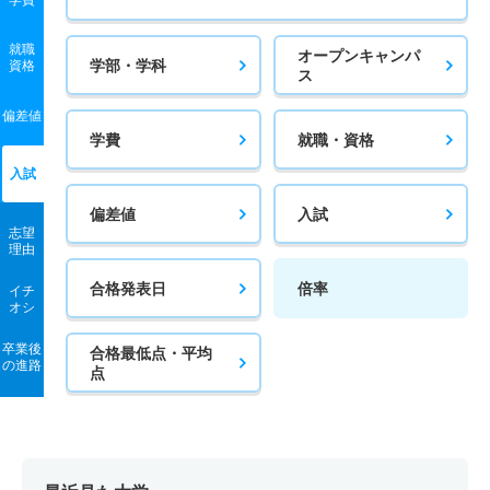
就職
オープンキャンパ
学部・学科
資格
ス
偏差値
学費
就職・資格
入試
偏差値
入試
志望
理由
合格発表日
倍率
イチ
オシ
卒業後
合格最低点・平均
の進路
点