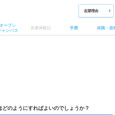
志望理由
オー
プン
先輩
体験記
学費
就職
・
資
キャン
パス
はどのようにすればよいのでしょうか？