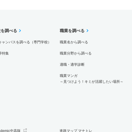
校を調べる
職業を調べる
キャンパスを調べる（専門学校）
職業名から調べる
界特集
職業分野から調べる
適職・適学診断
職業マンガ
～見つけよう！キミが活躍したい場所～
ademic中高版
進路マップ マナトレ