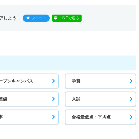
アしよう
ツイート
LINEで送る
ープンキャンパス
学費
差値
入試
率
合格最低点・平均点