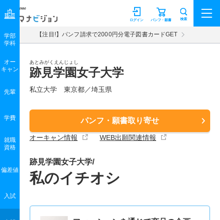
マナビジョン
検索
ログイン
パンフ・願書
【注目!】パンフ請求で2000円分電子図書カードGET
学部
学科
オー
あとみがくえんじょし
キャン
跡見学園女子大学
私立大学 東京都／埼玉県
先輩
学費
パンフ・願書取り寄せ
オーキャン情報
WEB出願関連情報
就職
資格
跡見学園女子大学/
偏差値
私のイチオシ
入試