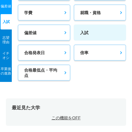
偏差値
学費
就職・資格
入試
偏差値
入試
志望
理由
合格発表日
倍率
イチ
オシ
卒業後
合格最低点・平均
の進路
点
最近見た大学
この機能をOFF