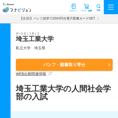
マナビジョン
検索
ログイン
パンフ・願書
【注目!】パンフ請求で2000円分電子図書カードGET
さいたまこうぎょう
埼玉工業大学
私立大学
埼玉県
パンフ・願書取り寄せ
WEB出願関連情報
埼玉工業大学の人間社会学
部の入試