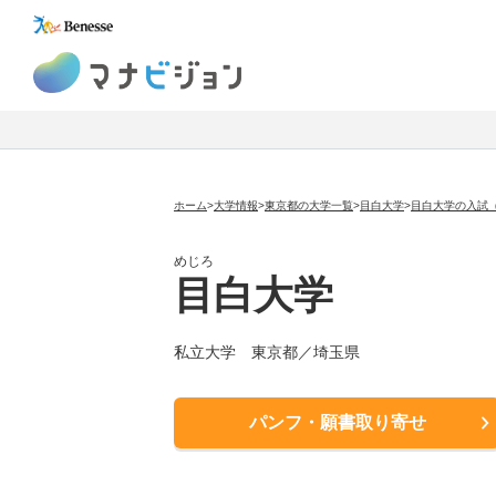
マナビジョン
ホーム
>
大学情報
>
東京都の大学一覧
>
目白大学
>
目白大学の入試
めじろ
目白大学
私立大学
東京都／埼玉県
パンフ・願書取り寄せ