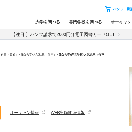
パンフ・願
大学を調べる
専門学校を調べる
オーキャン
【注目!】パンフ請求で2000円分電子図書カードGET
（科目・日程）
>
目白大学/入試結果（倍率）
>
目白大学
/経営学部/入試結果（倍率）
オーキャン情報
WEB出願関連情報