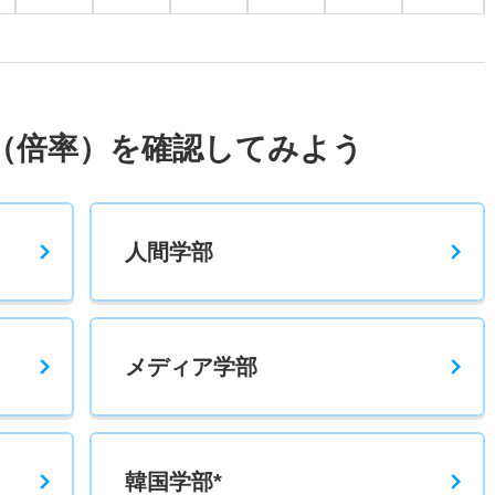
2.20倍
1.90倍
194人
194人
87人
47.60
1.60倍
1.30倍
32人
32人
20人
－
（倍率）を確認してみよう
1.50倍
1.50倍
28人
28人
19人
－
人間学部
1倍
1倍
72人
72人
70人
－
メディア学部
韓国学部*