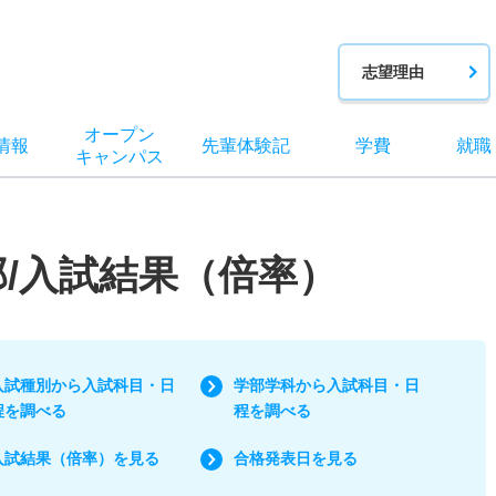
志望理由
オー
プン
情報
先輩
体験記
学費
就職
キャン
パス
部/入試結果（倍率）
入試種別から入試科目・日
学部学科から入試科目・日
程を調べる
程を調べる
入試結果（倍率）を見る
合格発表日を見る