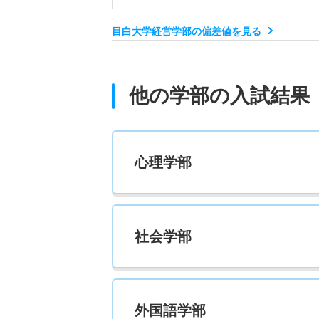
20人
目白大学経営学部の偏差値を見る
経営学科 一般 ニ Ｂ日程
若干名
他の学部の入試結果
経営学科 一般 ニ Ｃ日程
若干名
心理学部
経営学科 推薦 学校推薦型公募
15人
社会学部
外国語学部