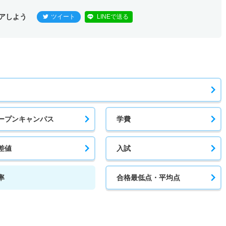
アしよう
ツイート
LINEで送る
ープンキャンパス
学費
差値
入試
率
合格最低点・平均点