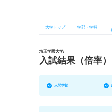
大学トップ
学部
・
学科
埼玉学園大学/
入試結果（倍率）
人間学部