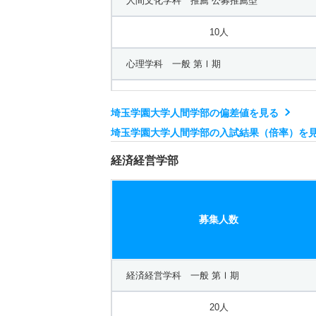
人間文化学科 推薦 公募推薦型
10人
心理学科 一般 第Ⅰ期
20人
埼玉学園大学人間学部の偏差値を見る
心理学科 一般 第Ⅲ期
埼玉学園大学人間学部の入試結果（倍率）を
20人
経済経営学部
心理学科 一般 共テ 第Ⅰ期
募集人数
10人
心理学科 一般 ニ 第Ⅲ期
経済経営学科 一般 第Ⅰ期
10人
20人