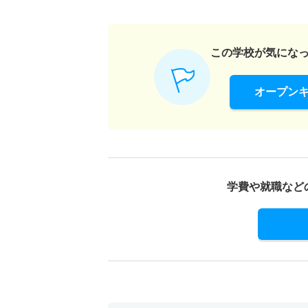
子ども発達学科 推薦 公募推薦型
10人
この学校が気にな
オープン
学費や就職など