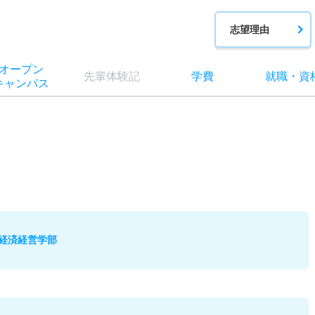
志望理由
オー
プン
先輩
体験記
学費
就職
・
資
キャン
パス
経済経営学部