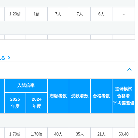
1.20倍
1倍
7人
7人
6人
－
1.80倍
1.10倍
56人
48人
27人
49.50
見る
1.80倍
－
56人
48人
27人
－
入試倍率
進研模試
志願者数
受験者数
合格者数
合格者
2.10倍
1.40倍
61人
60人
29人
55
2025
2024
平均偏差値
年度
年度
2.10倍
－
61人
60人
29人
－
1.70倍
1.70倍
40人
35人
21人
50.40