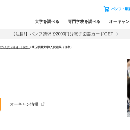
パンフ・願
大学を調べる
専門学校を調べる
オーキャン
【注目!】パンフ請求で2000円分電子図書カードGET
学の入試（科目・日程）
>
埼玉学園大学
/入試結果（倍率）
オーキャン情報