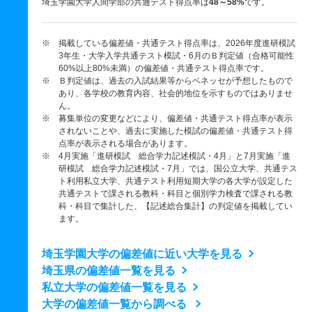
埼玉学園大学人間学部の共通テスト得点率は
48～58%
です。
※ 掲載している偏差値・共通テスト得点率は、2026年度進研模試
3年生・大学入学共通テスト模試・6月のＢ判定値（合格可能性
60%以上80%未満）の偏差値・共通テスト得点率です。
※ Ｂ判定値は、過去の入試結果等からベネッセが予想したもので
あり、各学校の教育内容、社会的地位を示すものではありませ
ん。
※ 募集単位の変更などにより、偏差値・共通テスト得点率が表示
されないことや、過去に実施した模試の偏差値・共通テスト得
点率が表示される場合があります。
※ 4月実施「進研模試 総合学力記述模試・4月」と7月実施「進
研模試 総合学力記述模試・7月」では、国公立大学、共通テス
ト利用私立大学、共通テスト利用短期大学の各大学が設定した
共通テストで課される教科・科目と個別学力検査で課される教
科・科目で集計した、【記述総合集計】の判定値を掲載してい
ます。
埼玉学園大学の偏差値に近い大学を見る
埼玉県の偏差値一覧を見る
私立大学の偏差値一覧を見る
大学の偏差値一覧から調べる