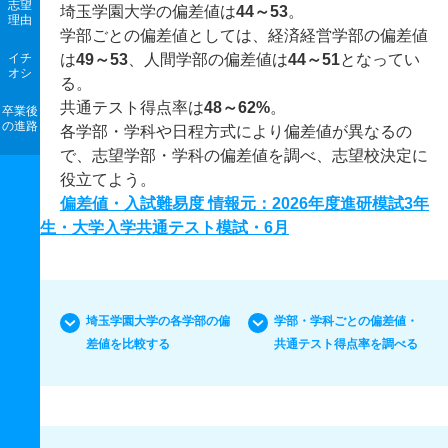
志望
埼玉学園大学の偏差値は
44～53
。
理由
学部ごとの偏差値としては、経済経営学部の偏差値
イチ
は
49～53
、人間学部の偏差値は
44～51
となってい
オシ
る。
共通テスト得点率は
48～62%
。
卒業後
の進路
各学部・学科や日程方式により偏差値が異なるの
で、志望学部・学科の偏差値を調べ、志望校決定に
役立てよう。
偏差値・入試難易度 情報元：2026年度進研模試3年
生・大学入学共通テスト模試・6月
埼玉学園大学の各学部の偏
学部・学科ごとの偏差値・
差値を比較する
共通テスト得点率を調べる