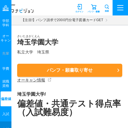
マナビジョン
検索
ログイン
パンフ・願書
【注目!】パンフ請求で2000円分電子図書カードGET
学部
学科
オー
さいたまがくえん
キャン
埼玉学園大学
私立大学 埼玉県
先輩
学費
パンフ・願書取り寄せ
オーキャン情報
就職
資格
埼玉学園大学/
偏差値
偏差値・共通テスト得点率
（入試難易度）
入試