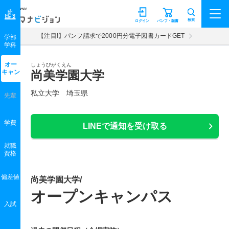
マナビジョン
検索
ログイン
パンフ・願書
【注目!】パンフ請求で2000円分電子図書カードGET
学部
学科
オー
しょうびがくえん
キャン
尚美学園大学
私立大学 埼玉県
先輩
学費
LINEで通知を受け取る
就職
資格
偏差値
尚美学園大学/
オープンキャンパス
入試