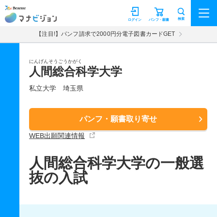
マナビジョン
検索
ログイン
パンフ・願書
【注目!】パンフ請求で2000円分電子図書カードGET
にんげんそうごうかがく
人間総合科学大学
私立大学
埼玉県
パンフ・願書取り寄せ
WEB出願関連情報
人間総合科学大学の一般選
抜の入試