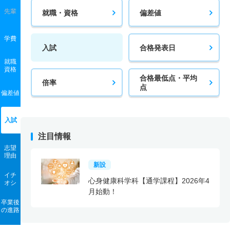
先輩
就職・資格
偏差値
学費
入試
合格発表日
就職
資格
合格最低点・平均
倍率
点
偏差値
入試
注目情報
志望
理由
新設
イチ
心身健康科学科【通学課程】2026年4
オシ
月始動！
卒業後
の進路