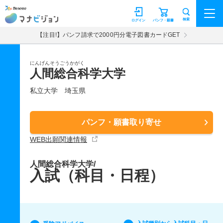
マナビジョン
検索
ログイン
パンフ・願書
【注目!】パンフ請求で2000円分電子図書カードGET
にんげんそうごうかがく
人間総合科学大学
私立大学
埼玉県
パンフ・願書取り寄せ
WEB出願関連情報
人間総合科学大学/
入試（科目・日程）