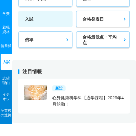
学費
入試
合格発表日
就職
資格
合格最低点・平均
倍率
点
偏差値
入試
注目情報
志望
理由
新設
イチ
心身健康科学科【通学課程】2026年4
オシ
月始動！
卒業後
の進路