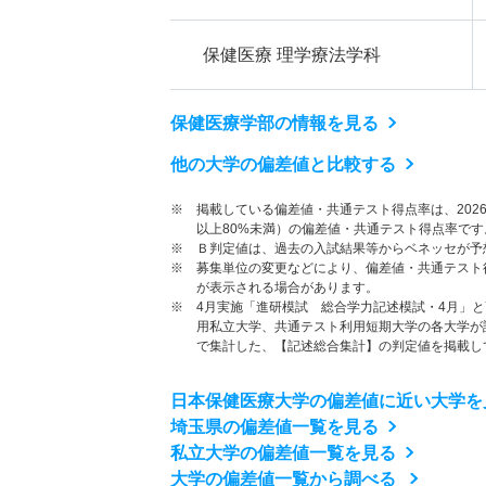
保健医療 理学療法学科
保健医療学部の情報を見る
他の大学の偏差値と比較する
※ 掲載している偏差値・共通テスト得点率は、202
以上80%未満）の偏差値・共通テスト得点率です
※ Ｂ判定値は、過去の入試結果等からベネッセが予
※ 募集単位の変更などにより、偏差値・共通テスト
が表示される場合があります。
※ 4月実施「進研模試 総合学力記述模試・4月」
用私立大学、共通テスト利用短期大学の各大学が
で集計した、【記述総合集計】の判定値を掲載し
日本保健医療大学の偏差値に近い大学を
埼玉県の偏差値一覧を見る
私立大学の偏差値一覧を見る
大学の偏差値一覧から調べる