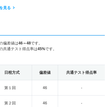
を見る
の偏差値は
46～48
です。
の共通テスト得点率は
45%
です。
日程方式
偏差値
共通テスト得点率
第１回
46
-
第２回
46
-