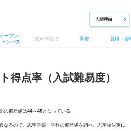
志望理由
オー
プン
先輩
体験記
学費
就職
・
資
キャン
パス
ト得点率（入試難易度）
部の偏差値は
44～48
となっている。
異なるので、志望学部・学科の偏差値を調べ、志望校決定に