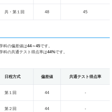
共・第１回
48
45
学科の偏差値は
44～45
です。
学科の共通テスト得点率は
44%
です。
日程方式
偏差値
共通テスト得点率
第１回
44
-
第２回
44
-