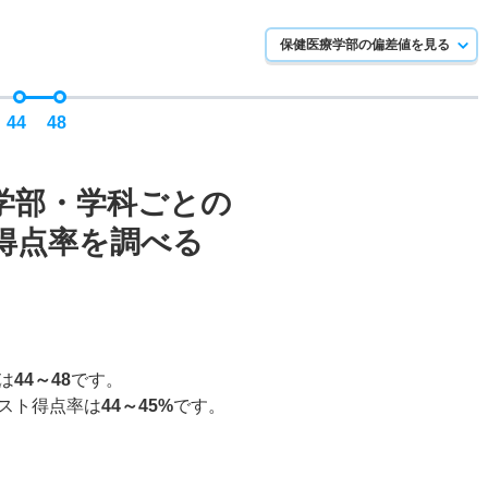
保健医療学部の偏差値を見る
44
48
学部・学科ごとの
得点率を調べる
は
44～48
です。
スト得点率は
44～45%
です。