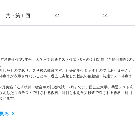
共・第１回
45
44
6年度進研模試3年生・大学入学共通テスト模試・6月のＢ判定値（合格可能性60%
。
想したものであり、各学校の教育内容、社会的地位を示すものではありません。
得点率が表示されないことや、過去に実施した模試の偏差値・共通テスト得点率
と7月実施「進研模試 総合学力記述模試・7月」では、国公立大学、共通テスト利
設定した共通テストで課される教科・科目と個別学力検査で課される教科・科目
ています。
見る