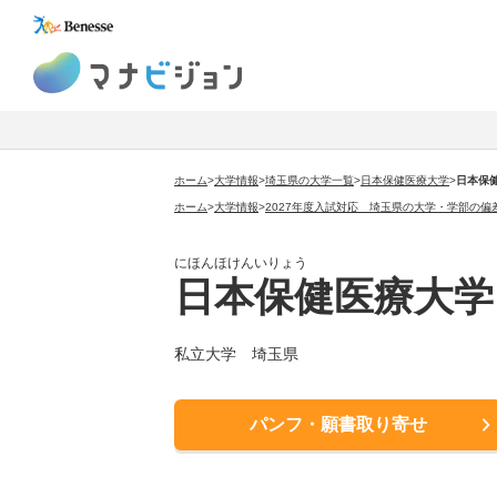
マナビジョン
ホーム
>
大学情報
>
埼玉県の大学一覧
>
日本保健医療大学
>
日本保
ホーム
>
大学情報
>
2027年度入試対応 埼玉県の大学・学部の偏
にほんほけんいりょう
日本保健医療大学
私立大学 埼玉県
パンフ・願書取り寄せ