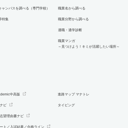
キャンパスを調べる（専門学校）
職業名から調べる
界特集
職業分野から調べる
適職・適学診断
職業マンガ
～見つけよう！キミが活躍したい場所～
ademic中高版
進路マップ マナトレ
ナビ
タイピング
志望理由書ナビ
ート／入試結果／合格ライン