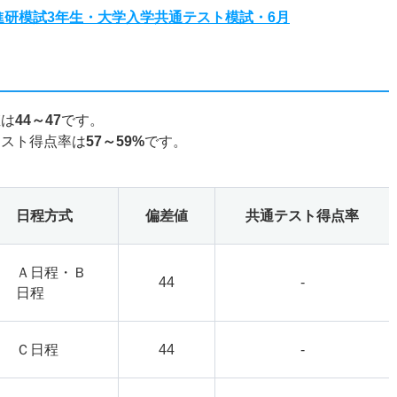
度進研模試3年生・大学入学共通テスト模試・6月
値は
44～47
です。
テスト得点率は
57～59%
です。
日程方式
偏差値
共通テスト得点率
Ａ日程・Ｂ
44
-
日程
Ｃ日程
44
-