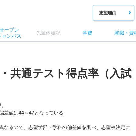
志望理由
オー
プン
先輩
体験記
学費
就職
・
資
キャン
パス
・共通テスト得点率（入試
7
。
偏差値は
44～47
となっている。
異なるので、志望学部・学科の偏差値を調べ、志望校決定に