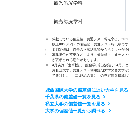
観光 観光学科
観光 観光学科
※ 掲載している偏差値・共通テスト得点率は、202
以上80%未満）の偏差値・共通テスト得点率です
※ Ｂ判定値は、過去の入試結果等からベネッセが予
※ 募集単位の変更などにより、偏差値・共通テスト
が表示される場合があります。
※ 4月実施「進研模試 総合学力記述模試・4月」
用私立大学、共通テスト利用短期大学の各大学が
で集計した、【記述総合集計】の判定値を掲載し
城西国際大学の偏差値に近い大学を見る
千葉県の偏差値一覧を見る
私立大学の偏差値一覧を見る
大学の偏差値一覧から調べる