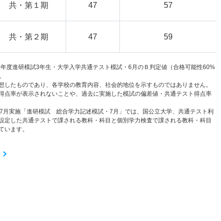
共・第１期
47
57
共・第２期
47
59
6年度進研模試3年生・大学入学共通テスト模試・6月のＢ判定値（合格可能性60%
。
想したものであり、各学校の教育内容、社会的地位を示すものではありません。
得点率が表示されないことや、過去に実施した模試の偏差値・共通テスト得点率
と7月実施「進研模試 総合学力記述模試・7月」では、国公立大学、共通テスト利
設定した共通テストで課される教科・科目と個別学力検査で課される教科・科目
ています。