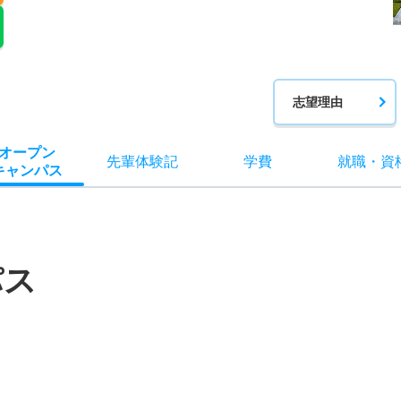
志望理由
オー
プン
先輩
体験記
学費
就職
・
資
キャン
パス
パス