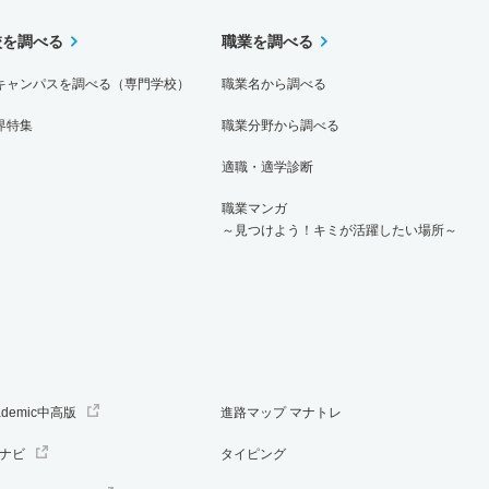
校を調べる
職業を調べる
キャンパスを調べる（専門学校）
職業名から調べる
界特集
職業分野から調べる
適職・適学診断
職業マンガ
～見つけよう！キミが活躍したい場所～
ademic中高版
進路マップ マナトレ
ナビ
タイピング