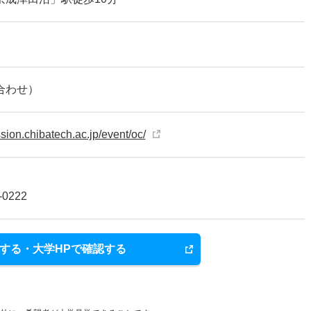
合わせ）
ssion.chibatech.ac.jp/event/oc/
0222
する・大学HPで確認する