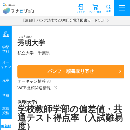
マナビジョン
検索
ログイン
パンフ・願書
【注目!】パンフ請求で2000円分電子図書カードGET
しゅうめい
秀明大学
学部
学科
私立大学
千葉県
オー
キャン
パンフ・願書取り寄せ
先輩
オーキャン情報
WEB出願関連情報
学費
秀明大学/
学校教師学部の偏差値・共
就職
資格
通テスト得点率（入試難易
度）
偏差値