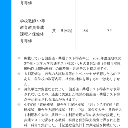
育専修
学校教師 中等
教育教員養成
共・Ｂ日程
54
72
課程／保健体
育専修
※ 掲載している偏差値・共通テスト得点率は、2026年度進研模試
3年生・大学入学共通テスト模試・6月のＢ判定値（合格可能性
60%以上80%未満）の偏差値・共通テスト得点率です。
※ Ｂ判定値は、過去の入試結果等からベネッセが予想したもので
あり、各学校の教育内容、社会的地位を示すものではありませ
ん。
※ 募集単位の変更などにより、偏差値・共通テスト得点率が表示
されないことや、過去に実施した模試の偏差値・共通テスト得
点率が表示される場合があります。
※ 4月実施「進研模試 総合学力記述模試・4月」と7月実施「進
研模試 総合学力記述模試・7月」では、国公立大学、共通テス
ト利用私立大学、共通テスト利用短期大学の各大学が設定した
共通テストで課される教科・科目と個別学力検査で課される教
科・科目で集計した、【記述総合集計】の判定値を掲載してい