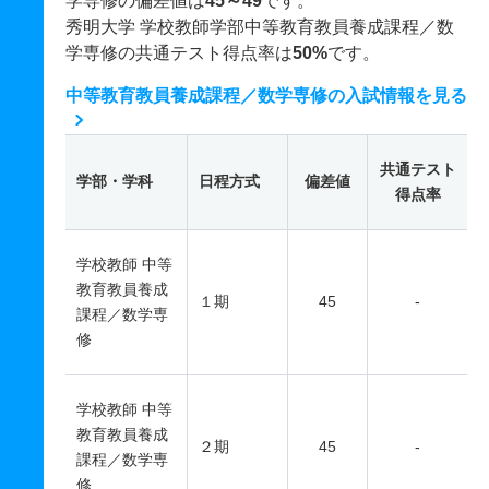
学専修の偏差値は
45～49
です。
秀明大学 学校教師学部中等教育教員養成課程／数
学専修の共通テスト得点率は
50%
です。
中等教育教員養成課程／数学専修の入試情報を見る
共通テスト
学部・学科
日程方式
偏差値
得点率
学校教師 中等
教育教員養成
１期
45
-
課程／数学専
修
学校教師 中等
教育教員養成
２期
45
-
課程／数学専
修