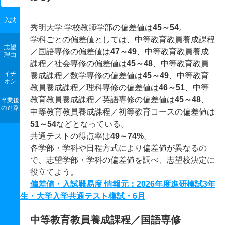
入試
秀明大学 学校教師学部の偏差値は
45～54
。
学科ごとの偏差値としては、中等教育教員養成課程
志望
／国語専修の偏差値は
47～49
、中等教育教員養成
理由
課程／社会専修の偏差値は
45～48
、中等教育教員
イチ
養成課程／数学専修の偏差値は
45～49
、中等教育
オシ
教員養成課程／理科専修の偏差値は
46～51
、中等
教育教員養成課程／英語専修の偏差値は
45～48
、
卒業後
の進路
中等教育教員養成課程／初等教育コースの偏差値は
51～54
などとなっている。
共通テストの得点率は
49～74%
。
各学部・学科や日程方式により偏差値が異なるの
で、志望学部・学科の偏差値を調べ、志望校決定に
役立てよう。
偏差値・入試難易度 情報元：2026年度進研模試3年
生・大学入学共通テスト模試・6月
中等教育教員養成課程／国語専修