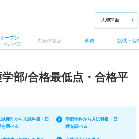
志望理由
オー
プン
先輩
体験記
学費
就職
・
資
キャン
パス
護学部/合格最低点・合格平
入試種別から入試科目・日
学部学科から入試科目・日
程を調べる
程を調べる