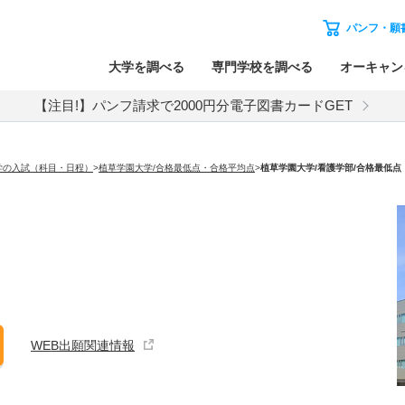
パンフ・願
大学を調べる
専門学校を調べる
オーキャン
【注目!】パンフ請求で2000円分電子図書カードGET
学の入試（科目・日程）
>
植草学園大学/合格最低点・合格平均点
>
植草学園大学
/看護学部/合格最低
WEB出願関連情報