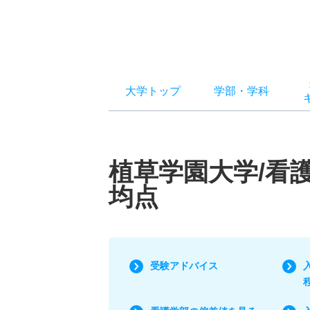
大学トップ
学部
・
学科
植草学園大学/看
均点
受験アドバイス