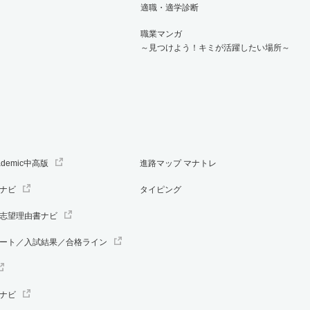
適職・適学診断
職業マンガ
～見つけよう！キミが活躍したい場所～
ademic中高版
進路マップ マナトレ
ナビ
タイピング
志望理由書ナビ
ート／入試結果／合格ライン
ナビ