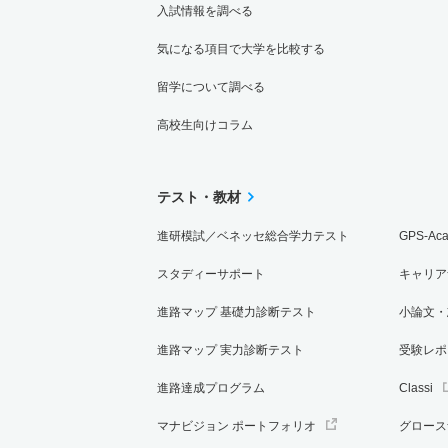
入試情報を調べる
気になる項目で大学を比較する
留学について調べる
高校生向けコラム
テスト・教材
進研模試／ベネッセ総合学力テスト
GPS-Ac
スタディーサポート
キャリア
進路マップ 基礎力診断テスト
小論文・
進路マップ 実力診断テスト
受験レポ
進路達成プログラム
Classi
マナビジョン ポートフォリオ
グロース