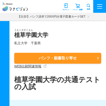
マナビジョン
検索
ログイン
パンフ・願書
【注目!】パンフ請求で2000円分電子図書カードGET
うえくさがくえん
植草学園大学
私立大学
千葉県
パンフ・願書取り寄せ
WEB出願関連情報
植草学園大学の共通テスト
の入試