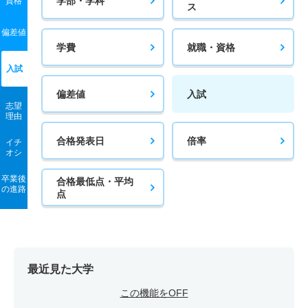
学部・学科
資格
ス
偏差値
学費
就職・資格
入試
偏差値
入試
志望
理由
合格発表日
倍率
イチ
オシ
卒業後
合格最低点・平均
の進路
点
最近見た大学
この機能をOFF