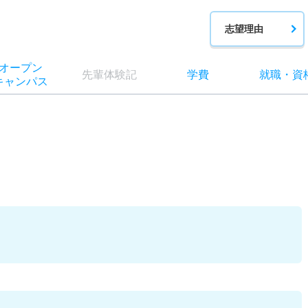
志望理由
オー
プン
先輩
体験記
学費
就職
・
資
キャン
パス