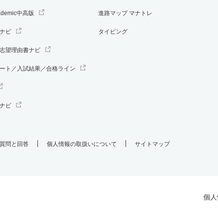
ademic中高版
進路マップ マナトレ
ナビ
タイピング
志望理由書ナビ
ート／入試結果／合格ライン
ナビ
質問と回答
個人情報の取扱いについて
サイトマップ
個人