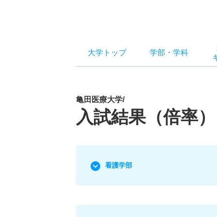
大学トップ
学部
・
学科
亀田医療大学/
入試結果（倍率）
看護学部