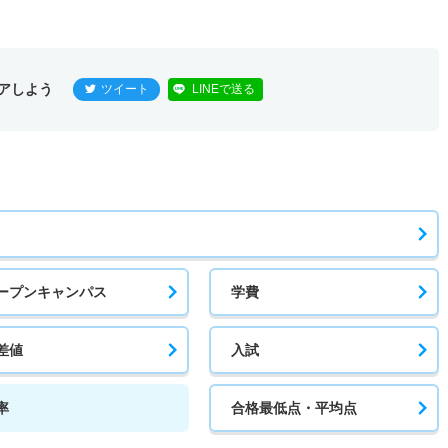
アしよう
ツイート
LINEで送る
ープンキャンパス
学費
差値
入試
率
合格最低点・平均点