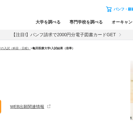
パンフ・願
大学を調べる
専門学校を調べる
オーキャン
【注目!】パンフ請求で2000円分電子図書カードGET
学の入試（科目・日程）
>
亀田医療大学
/入試結果（倍率）
WEB出願関連情報