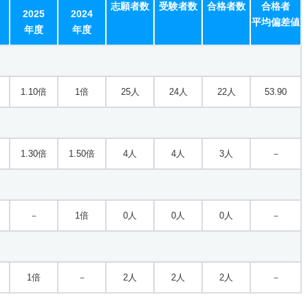
志願者数
受験者数
合格者数
合格者
2025
2024
平均偏差値
年度
年度
1.10倍
1倍
25人
24人
22人
53.90
1.30倍
1.50倍
4人
4人
3人
－
－
1倍
0人
0人
0人
－
1倍
－
2人
2人
2人
－