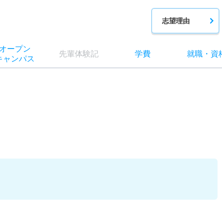
志望理由
オー
プン
先輩
体験記
学費
就職
・
資
キャン
パス