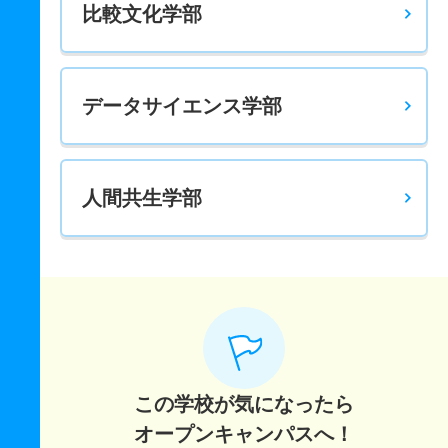
比較文化学部
社会情報学科／環境デザイン専攻 一般 ニ Ｂ方式Ⅱ期
5人
1.20倍
1倍
28人
28人
23人
－
社会情報学科／環境デザイン専攻 推薦 学校推薦型公募
データサイエンス学部
制
5人
1倍
－
非公表
2人
2人
－
社会情報学科／情報デザイン専攻 一般 Ａ方式Ⅰ期
人間共生学部
25人
2.40倍
1.80倍
134人
130人
54人
55.70
社会情報学科／情報デザイン専攻 一般 Ａ方式Ⅱ期
8人
1.80倍
2.20倍
10人
9人
5人
－
社会情報学科／情報デザイン専攻 一般 共テ Ｂ方式Ⅰ
期２科目型
10人
1.40倍
1.20倍
95人
95人
68人
54.40
この学校が気になったら
社会情報学科／情報デザイン専攻 一般 共テ Ｂ方式Ⅰ
オープンキャンパスへ！
期３科目型