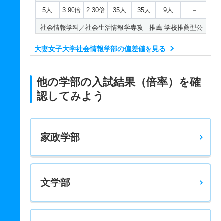
5人
3.90倍
2.30倍
35人
35人
9人
－
社会情報学科／社会生活情報学専攻 推薦 学校推薦型公
募制
大妻女子大学社会情報学部の偏差値を見る
3人
1.40倍
1倍
非公表
7人
5人
－
社会情報学科／環境デザイン専攻 一般 Ａ方式Ⅰ期
他の学部の入試結果（倍率）を確
20人
1.20倍
1.20倍
110人
106人
92人
52.60
認してみよう
社会情報学科／環境デザイン専攻 一般 Ａ方式Ⅱ期
5人
1.50倍
1.20倍
21人
21人
14人
－
家政学部
社会情報学科／環境デザイン専攻 一般 共テ Ｂ方式Ⅰ
期２科目型
8人
1.20倍
1.20倍
57人
57人
49人
54.50
文学部
社会情報学科／環境デザイン専攻 一般 共テ Ｂ方式Ⅰ
期３科目型
8人
2.90倍
1.70倍
26人
26人
9人
57.70