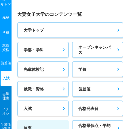
キャン
大妻女子大学のコンテンツ一覧
先輩
大学トップ
学費
就職
オープンキャンパ
学部・学科
資格
ス
偏差値
先輩体験記
学費
入試
就職・資格
偏差値
志望
理由
入試
合格発表日
イチ
オシ
卒業後
合格最低点・平均
倍率
の進路