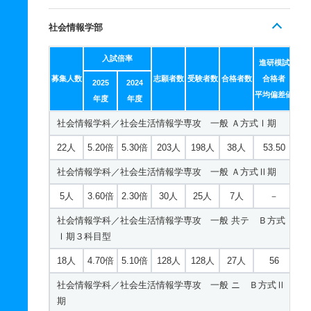
社会情報学部
入試倍率
進研模試
募集人数
志願者数
受験者数
合格者数
合格者
2025
2024
平均偏差値
年度
年度
社会情報学科／社会生活情報学専攻 一般 Ａ方式Ⅰ期
22人
5.20倍
5.30倍
203人
198人
38人
53.50
社会情報学科／社会生活情報学専攻 一般 Ａ方式Ⅱ期
5人
3.60倍
2.30倍
30人
25人
7人
－
社会情報学科／社会生活情報学専攻 一般 共テ Ｂ方式
Ⅰ期３科目型
18人
4.70倍
5.10倍
128人
128人
27人
56
社会情報学科／社会生活情報学専攻 一般 ニ Ｂ方式Ⅱ
期