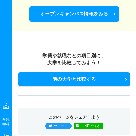
10人
1.90倍
－
40人
40人
21人
55.90
オープンキャンパス情報をみる
社会情報学科／情報デザイン専攻 一般 ニ Ｂ方式Ⅱ期
5人
2.40倍
2.20倍
31人
31人
13人
－
社会情報学科／情報デザイン専攻 推薦 学校推薦型公募
制
学費や就職などの項目別に、
5人
1.40倍
1倍
非公表
7人
5人
－
大学を比較してみよう！
他の大学と比較する
このページをシェアしよう
学部
学科
ツイート
LINEで送る
オー