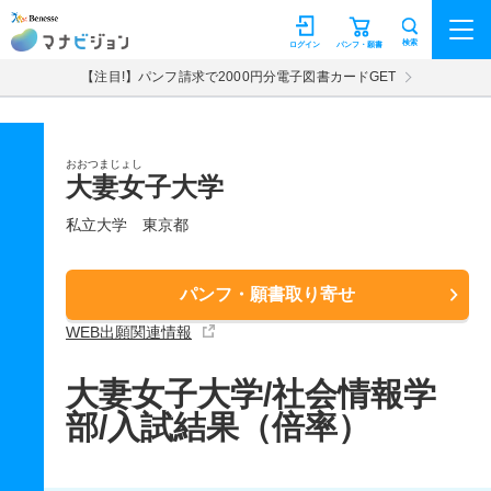
マナビジョン
検索
ログイン
パンフ・願書
【注目!】パンフ請求で2000円分電子図書カードGET
おおつまじょし
大妻女子大学
私立大学
東京都
パンフ・願書取り寄せ
WEB出願関連情報
大妻女子大学/社会情報学
部/入試結果（倍率）