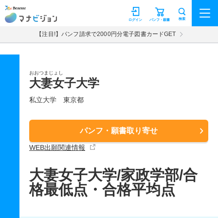
マナビジョン
検索
ログイン
パンフ・願書
【注目!】パンフ請求で2000円分電子図書カードGET
おおつまじょし
大妻女子大学
私立大学
東京都
パンフ・願書取り寄せ
WEB出願関連情報
大妻女子大学/家政学部/合
格最低点・合格平均点