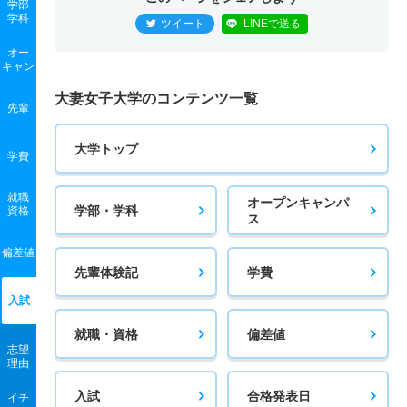
学部
学科
ツイート
LINEで送る
オー
キャン
大妻女子大学のコンテンツ一覧
先輩
大学トップ
学費
就職
オープンキャンパ
学部・学科
資格
ス
偏差値
先輩体験記
学費
入試
就職・資格
偏差値
志望
理由
入試
合格発表日
イチ