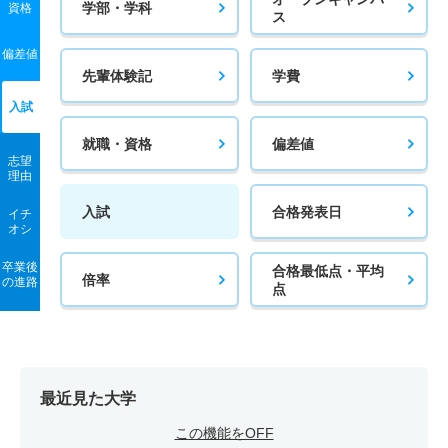
学部・学科
資格
ス
偏差値
先輩体験記
学費
入試
就職・資格
偏差値
志望
理由
入試
合格発表日
イチ
オシ
卒業後
合格最低点・平均
倍率
の進路
点
最近見た大学
この機能をOFF