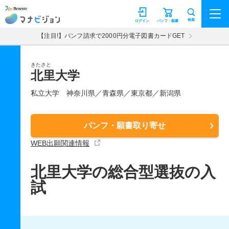
マナビジョン
検索
ログイン
パンフ・願書
【注目!】パンフ請求で2000円分電子図書カードGET
きたさと
北里大学
私立大学
神奈川県／青森県／東京都／新潟県
パンフ・願書取り寄せ
WEB出願関連情報
北里大学の総合型選抜の入
試