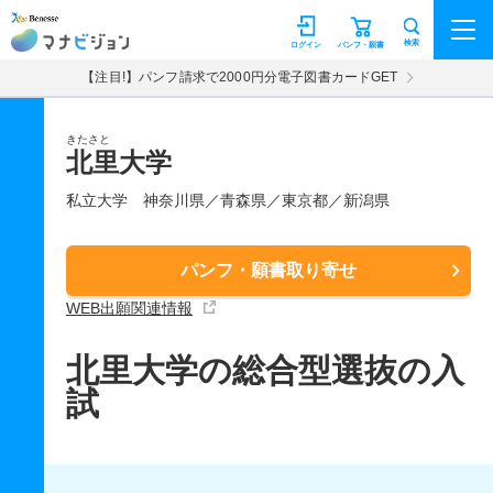
マナビジョン
検索
ログイン
パンフ・願書
【注目!】パンフ請求で2000円分電子図書カードGET
きたさと
北里大学
私立大学
神奈川県／青森県／東京都／新潟県
パンフ・願書取り寄せ
WEB出願関連情報
北里大学の総合型選抜の入
試