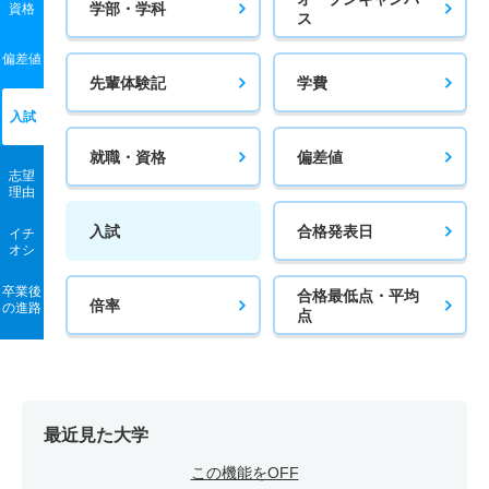
学部・学科
資格
ス
偏差値
先輩体験記
学費
入試
就職・資格
偏差値
志望
理由
入試
合格発表日
イチ
オシ
卒業後
合格最低点・平均
倍率
の進路
点
最近見た大学
この機能をOFF