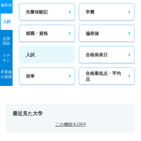
偏差値
先輩体験記
学費
入試
就職・資格
偏差値
志望
理由
入試
合格発表日
イチ
オシ
卒業後
合格最低点・平均
倍率
の進路
点
最近見た大学
この機能をOFF