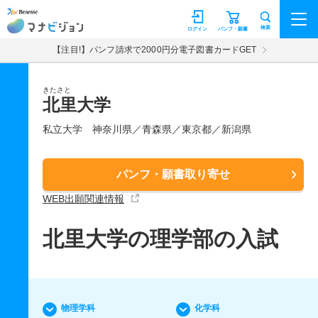
マナビジョン
検索
ログイン
パンフ・願書
【注目!】パンフ請求で2000円分電子図書カードGET
きたさと
北里大学
私立大学
神奈川県／青森県／東京都／新潟県
パンフ・願書取り寄せ
WEB出願関連情報
北里大学の理学部の入試
物理学科
化学科