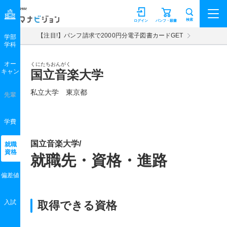
マナビジョン
検索
ログイン
パンフ・願書
【注目!】パンフ請求で2000円分電子図書カードGET
学部
学科
オー
くにたちおんがく
キャン
国立音楽大学
私立大学 東京都
先輩
学費
国立音楽大学/
就職
資格
就職先・資格・進路
偏差値
入試
取得できる資格