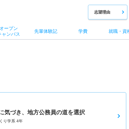
志望理由
オー
プン
先輩
体験記
学費
就職
・
資
キャン
パス
に気づき、地方公務員の道を選択
くり学系 4年