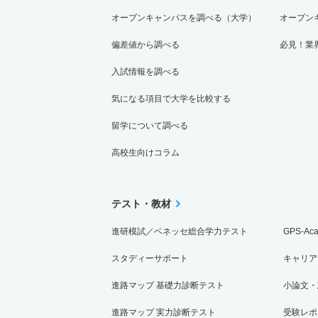
オープンキャンパスを調べる（大学）
オープン
偏差値から調べる
必見！業
入試情報を調べる
気になる項目で大学を比較する
留学について調べる
高校生向けコラム
テスト・教材
進研模試／ベネッセ総合学力テスト
GPS-Ac
スタディーサポート
キャリア
進路マップ 基礎力診断テスト
小論文・
進路マップ 実力診断テスト
受験レポ