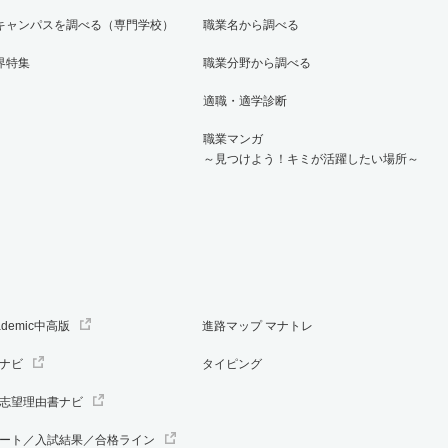
キャンパスを調べる（専門学校）
職業名から調べる
界特集
職業分野から調べる
適職・適学診断
職業マンガ
～見つけよう！キミが活躍したい場所～
ademic中高版
進路マップ マナトレ
ナビ
タイピング
志望理由書ナビ
ート／入試結果／合格ライン