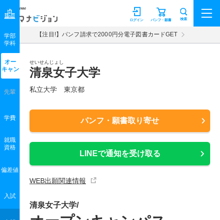
マナビジョン
検索
ログイン
パンフ・願書
【注目!】パンフ請求で2000円分電子図書カードGET
学部
学科
オー
せいせんじょし
キャン
清泉女子大学
私立大学 東京都
先輩
学費
パンフ・願書取り寄せ
就職
資格
LINEで通知を受け取る
偏差値
WEB出願関連情報
入試
清泉女子大学/