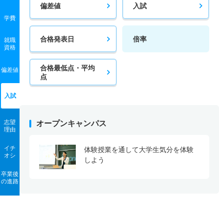
偏差値
入試
学費
合格発表日
倍率
就職
資格
合格最低点・平均
偏差値
点
入試
志望
オープンキャンパス
理由
イチ
体験授業を通して大学生気分を体験
オシ
しよう
卒業後
の進路