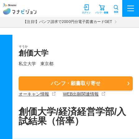
マナビジョン
検索
ログイン
パンフ・願書
【注目!】パンフ請求で2000円分電子図書カードGET
そうか
創価大学
私立大学
東京都
パンフ・願書取り寄せ
オーキャン情報
WEB出願関連情報
創価大学/経済経営学部/入
試結果（倍率）