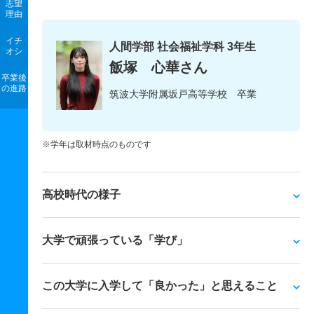
志望
理由
イチ
人間学部 社会福祉学科 3年生
オシ
飯塚 心華さん
卒業後
の進路
筑波大学附属坂戸高等学校 卒業
※学年は取材時点のものです
高校時代の様子
大学で頑張っている「学び」
この大学に入学して「良かった」と思えること