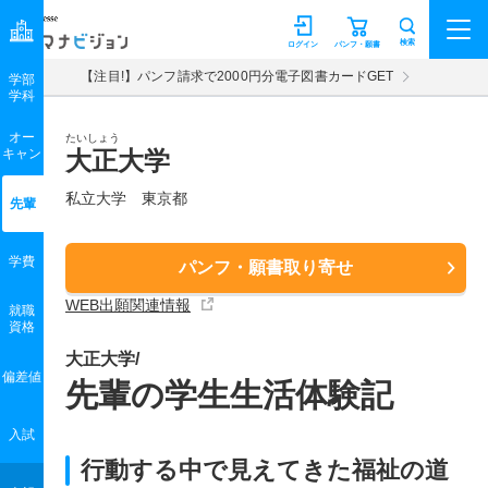
マナビジョン
検索
ログイン
パンフ・願書
【注目!】パンフ請求で2000円分電子図書カードGET
学部
学科
オー
たいしょう
キャン
大正大学
私立大学 東京都
先輩
学費
パンフ・願書取り寄せ
WEB出願関連情報
就職
資格
大正大学/
偏差値
先輩の学生生活体験記
入試
行動する中で見えてきた福祉の道