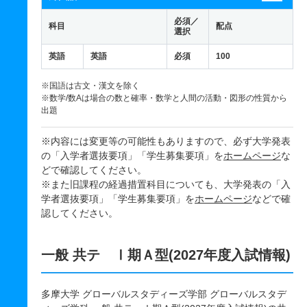
必須／
科目
配点
選択
英語
英語
必須
100
※国語は古文・漢文を除く
※数学/数Aは場合の数と確率・数学と人間の活動・図形の性質から
出題
※内容には変更等の可能性もありますので、必ず大学発表
の「入学者選抜要項」「学生募集要項」を
ホームページ
な
どで確認してください。
※また旧課程の経過措置科目についても、大学発表の「入
学者選抜要項」「学生募集要項」を
ホームページ
などで確
認してください。
一般 共テ Ⅰ期Ａ型(2027年度入試情報)
多摩大学 グローバルスタディーズ学部 グローバルスタデ