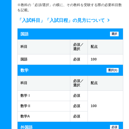
※教科の「必須/選択」の横に、その教科を受験する際の必要科目数
を記載。
「入試科目」「入試日程」の見方について
国語
選択
必須／
科目
配点
選択
国語
必須
100
数学
選択(3)
必須／
科目
配点
選択
数学Ⅰ
必須
数学Ⅱ
必須
100
数学A
必須
外国語
必須