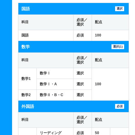
国語
選択
必須／
科目
配点
選択
国語
必須
100
数学
選択(1)
必須／
科目
配点
選択
数学Ⅰ
選択
数学1
数学Ⅰ・A
選択
100
数学2
数学Ⅱ・B・C
選択
外国語
必須
必須／
科目
配点
選択
リーディング
必須
50