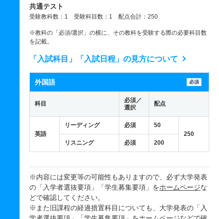
共通テスト
受験教科数：1 受験科目数：1 配点合計：250
※教科の「必須/選択」の横に、その教科を受験する際の必要科目数
を記載。
「入試科目」「入試日程」の見方について
外国語
必須
必須／
科目
配点
選択
リーディング
必須
50
英語
250
リスニング
必須
200
※内容には変更等の可能性もありますので、必ず大学発表
の「入学者選抜要項」「学生募集要項」を
ホームページ
な
どで確認してください。
※また旧課程の経過措置科目についても、大学発表の「入
学者選抜要項」「学生募集要項」を
ホームページ
などで確