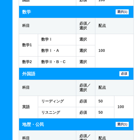
国語
必須
100
数学
選択(1)
必須／
科目
配点
選択
数学Ⅰ
選択
数学1
数学Ⅰ・A
選択
100
数学2
数学Ⅱ・B・C
選択
外国語
必須
必須／
科目
配点
選択
リーディング
必須
50
英語
100
リスニング
必須
50
地歴・公民
選択(1)
必須／
科目
配点