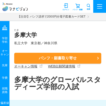
マナビジョン
検索
ログイン
パンフ・願書
【注目!】パンフ請求で2000円分電子図書カードGET
たま
多摩大学
学部
学科
私立大学
東京都／神奈川県
オー
キャン
パンフ・願書取り寄せ
先輩
オーキャン情報
WEB出願関連情報
多摩大学のグローバルスタ
学費
ディーズ学部の入試
就職
資格
偏差値