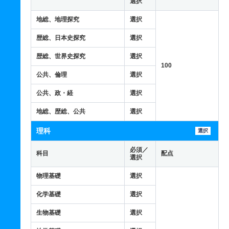
選択
地総、地理探究
選択
歴総、日本史探究
選択
歴総、世界史探究
選択
100
公共、倫理
選択
公共、政・経
選択
地総、歴総、公共
選択
理科
選択
必須／
科目
配点
選択
物理基礎
選択
化学基礎
選択
生物基礎
選択