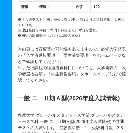
情報
情報Ⅰ
必須
100
※【共通テスト】国，歴公，数，理，情報より２科目選択（１科目
１００点）。
※理は基礎２科目，専門１科目よりいずれか選択。
※国語の出題範囲は､｢近代以降の文章｣
※内容には変更等の可能性もありますので、必ず大学発表
の「入学者選抜要項」「学生募集要項」を
ホームページ
な
どで確認してください。
※また旧課程の経過措置科目についても、大学発表の「入
学者選抜要項」「学生募集要項」を
ホームページ
などで確
認してください。
一般 ニ Ⅱ期Ａ型(2026年度入試情報)
多摩大学 グローバルスタディーズ学部 グローバルスタデ
ィーズ学科 一般 ニ Ⅱ期Ａ型(2026年度入試情報)の共通
テストの入試科目は、受験教科数：2 受験科目数：2,3