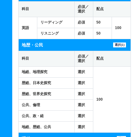
必須／
科目
配点
選択
リーディング
必須
50
英語
100
リスニング
必須
50
地歴・公民
選択(1)
必須／
科目
配点
選択
地総、地理探究
選択
歴総、日本史探究
選択
歴総、世界史探究
選択
100
公共、倫理
選択
公共、政・経
選択
地総、歴総、公共
選択