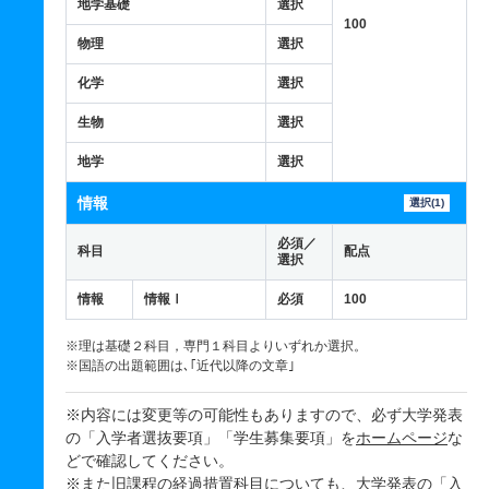
地学基礎
選択
100
物理
選択
化学
選択
生物
選択
地学
選択
情報
選択(1)
必須／
科目
配点
選択
情報
情報Ⅰ
必須
100
※理は基礎２科目，専門１科目よりいずれか選択。
※国語の出題範囲は､｢近代以降の文章｣
※内容には変更等の可能性もありますので、必ず大学発表
の「入学者選抜要項」「学生募集要項」を
ホームページ
な
どで確認してください。
※また旧課程の経過措置科目についても、大学発表の「入