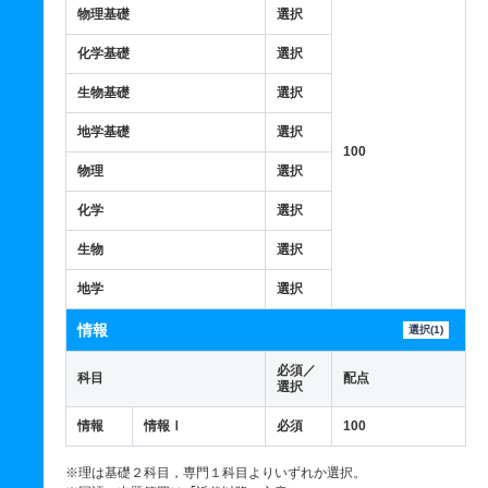
物理基礎
選択
化学基礎
選択
生物基礎
選択
地学基礎
選択
100
物理
選択
化学
選択
生物
選択
地学
選択
情報
選択(1)
必須／
科目
配点
選択
情報
情報Ⅰ
必須
100
※理は基礎２科目，専門１科目よりいずれか選択。