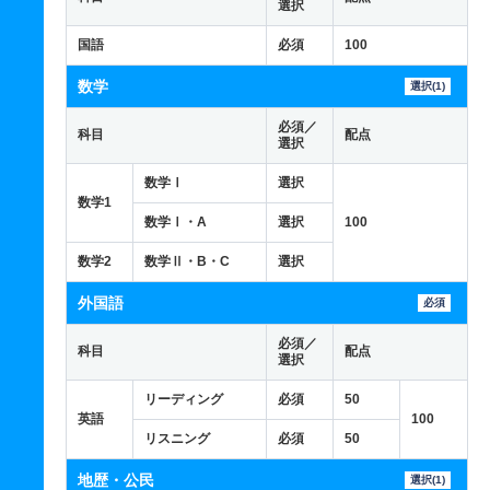
選択
国語
必須
100
数学
選択(1)
必須／
科目
配点
選択
数学Ⅰ
選択
数学1
数学Ⅰ・A
選択
100
数学2
数学Ⅱ・B・C
選択
外国語
必須
必須／
科目
配点
選択
リーディング
必須
50
英語
100
リスニング
必須
50
地歴・公民
選択(1)