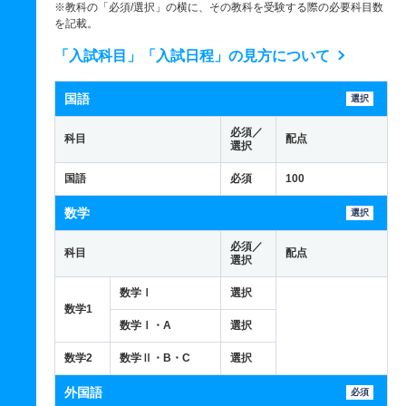
※教科の「必須/選択」の横に、その教科を受験する際の必要科目数
を記載。
「入試科目」「入試日程」の見方について
国語
選択
必須／
科目
配点
選択
国語
必須
100
数学
選択
必須／
科目
配点
選択
数学Ⅰ
選択
数学1
数学Ⅰ・A
選択
数学2
数学Ⅱ・B・C
選択
外国語
必須