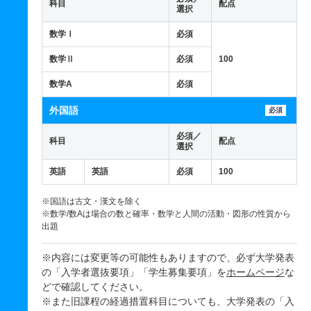
科目
配点
選択
数学Ⅰ
必須
数学Ⅱ
必須
100
数学A
必須
外国語
必須
必須／
科目
配点
選択
英語
英語
必須
100
※国語は古文・漢文を除く
※数学/数Aは場合の数と確率・数学と人間の活動・図形の性質から
出題
※内容には変更等の可能性もありますので、必ず大学発表
の「入学者選抜要項」「学生募集要項」を
ホームページ
な
どで確認してください。
※また旧課程の経過措置科目についても、大学発表の「入