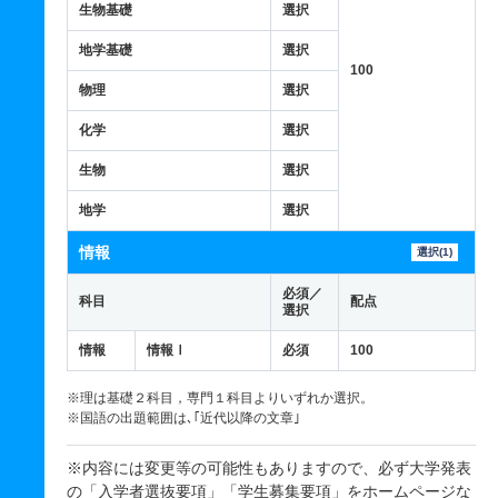
生物基礎
選択
地学基礎
選択
100
物理
選択
化学
選択
生物
選択
地学
選択
情報
選択(1)
必須／
科目
配点
選択
情報
情報Ⅰ
必須
100
※理は基礎２科目，専門１科目よりいずれか選択。
※国語の出題範囲は､｢近代以降の文章｣
※内容には変更等の可能性もありますので、必ず大学発表
の「入学者選抜要項」「学生募集要項」を
ホームページ
な