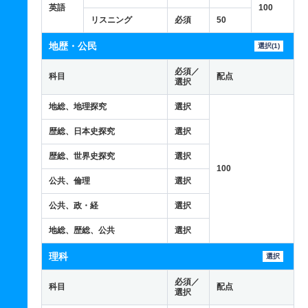
英語
100
リスニング
必須
50
地歴・公民
選択(1)
必須／
科目
配点
選択
地総、地理探究
選択
歴総、日本史探究
選択
歴総、世界史探究
選択
100
公共、倫理
選択
公共、政・経
選択
地総、歴総、公共
選択
理科
選択
必須／
科目
配点
選択