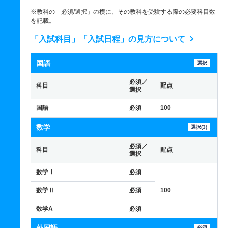
※教科の「必須/選択」の横に、その教科を受験する際の必要科目数
を記載。
「入試科目」「入試日程」の見方について
国語
選択
必須／
科目
配点
選択
国語
必須
100
数学
選択(3)
必須／
科目
配点
選択
数学Ⅰ
必須
数学Ⅱ
必須
100
数学A
必須
必須