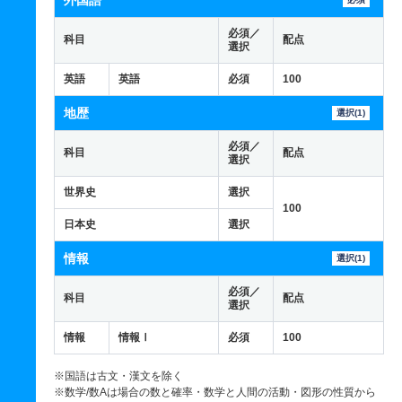
外国語
必須／
科目
配点
選択
英語
英語
必須
100
地歴
選択(1)
必須／
科目
配点
選択
世界史
選択
100
日本史
選択
情報
選択(1)
必須／
科目
配点
選択
情報
情報Ⅰ
必須
100
※国語は古文・漢文を除く
※数学/数Aは場合の数と確率・数学と人間の活動・図形の性質から