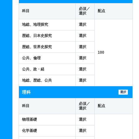
必須／
科目
配点
選択
地総、地理探究
選択
歴総、日本史探究
選択
歴総、世界史探究
選択
100
公共、倫理
選択
公共、政・経
選択
地総、歴総、公共
選択
理科
選択
必須／
科目
配点
選択
物理基礎
選択
化学基礎
選択