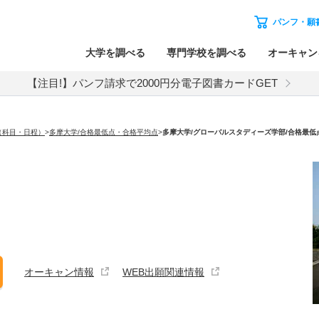
パンフ・願
大学を調べる
専門学校を調べる
オーキャン
【注目!】パンフ請求で2000円分電子図書カードGET
（科目・日程）
>
多摩大学/合格最低点・合格平均点
>
多摩大学
/グローバルスタディーズ学部/合格最低
オーキャン情報
WEB出願関連情報