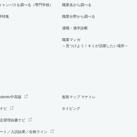
キャンパスを調べる（専門学校）
職業名から調べる
界特集
職業分野から調べる
適職・適学診断
職業マンガ
～見つけよう！キミが活躍したい場所～
ademic中高版
進路マップ マナトレ
ナビ
タイピング
志望理由書ナビ
ート／入試結果／合格ライン