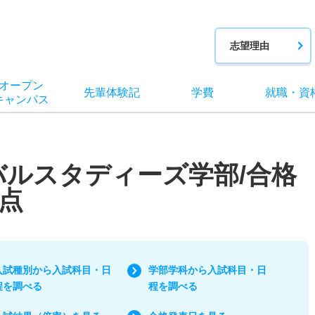
志望理由
オー
プン
先輩
体験記
学費
就職
・
資
キャン
パス
バルスタディーズ学部/合格
点
入試種別から入試科目・日
学部学科から入試科目・日
程を調べる
程を調べる