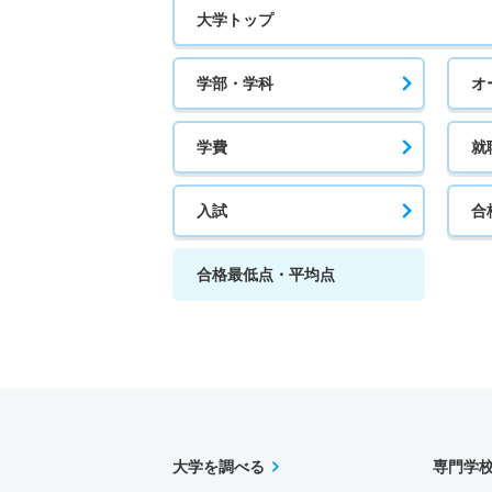
大学トップ
学部・学科
オ
学費
就
入試
合
合格最低点・平均点
大学を調べる
専門学