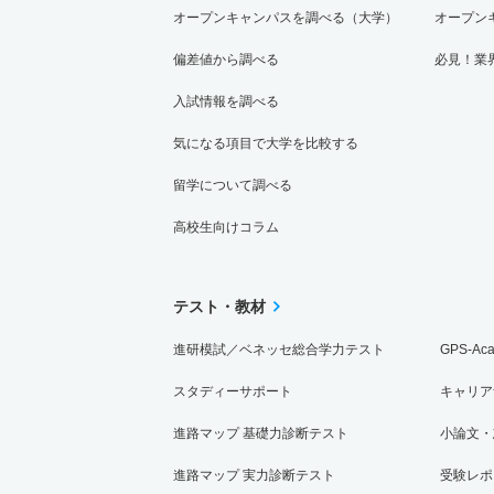
オープンキャンパスを調べる（大学）
オープン
偏差値から調べる
必見！業
入試情報を調べる
気になる項目で大学を比較する
留学について調べる
高校生向けコラム
テスト・教材
進研模試／ベネッセ総合学力テスト
GPS-Ac
スタディーサポート
キャリア
進路マップ 基礎力診断テスト
小論文・
進路マップ 実力診断テスト
受験レポ