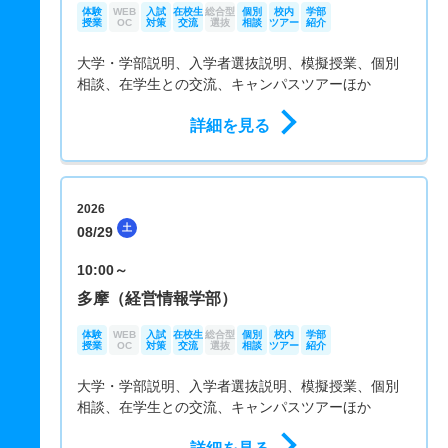
体験
WEB
入試
在校生
総合型
個別
校内
学部
授業
OC
対策
交流
選抜
相談
ツアー
紹介
大学・学部説明、入学者選抜説明、模擬授業、個別
相談、在学生との交流、キャンパスツアーほか
詳細を見る
2026
土
08/29
10:00～
多摩（経営情報学部）
体験
WEB
入試
在校生
総合型
個別
校内
学部
授業
OC
対策
交流
選抜
相談
ツアー
紹介
大学・学部説明、入学者選抜説明、模擬授業、個別
相談、在学生との交流、キャンパスツアーほか