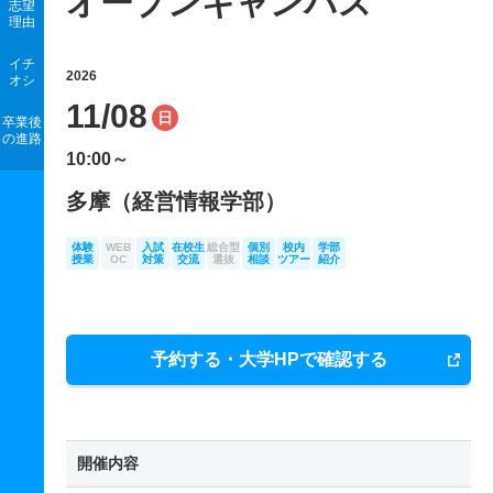
オープンキャンパス
志望
理由
イチ
2026
オシ
11/08
日
卒業後
の進路
10:00～
多摩（経営情報学部）
体験
WEB
入試
在校生
総合型
個別
校内
学部
授業
OC
対策
交流
選抜
相談
ツアー
紹介
予約する・大学HPで確認する
開催内容