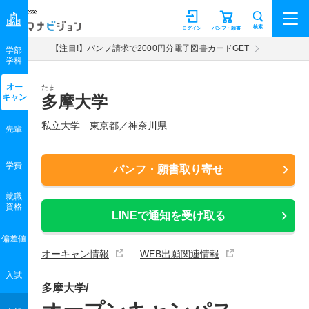
マナビジョン
検索
ログイン
パンフ・願書
【注目!】パンフ請求で2000円分電子図書カードGET
学部
学科
オー
たま
キャン
多摩大学
私立大学 東京都／神奈川県
先輩
学費
パンフ・願書取り寄せ
就職
資格
LINEで通知を受け取る
偏差値
オーキャン情報
WEB出願関連情報
入試
多摩大学/