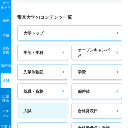
オー
キャン
帝京大学のコンテンツ一覧
先輩
大学トップ
学費
就職
オープンキャンパ
学部・学科
資格
ス
偏差値
先輩体験記
学費
入試
就職・資格
偏差値
志望
理由
入試
合格発表日
イチ
オシ
卒業後
合格最低点・平均