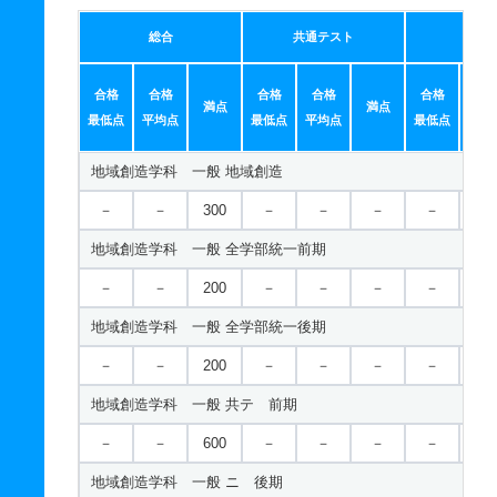
総合
共通テスト
個別
合格
合格
合格
合格
合格
合
満点
満点
最低点
平均点
最低点
平均点
最低点
平均
地域創造学科 一般 地域創造
－
－
300
－
－
－
－
－
地域創造学科 一般 全学部統一前期
－
－
200
－
－
－
－
－
地域創造学科 一般 全学部統一後期
－
－
200
－
－
－
－
－
地域創造学科 一般 共テ 前期
－
－
600
－
－
－
－
－
地域創造学科 一般 ニ 後期