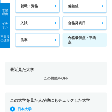
就職・資格
偏差値
志望
理由
入試
合格発表日
イチ
オシ
卒業後
合格最低点・平均
倍率
の進路
点
最近見た大学
この機能をOFF
この大学を見た人が他にもチェックした大学
日本大学