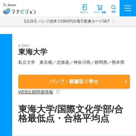
マナビジョン
検索
ログイン
パンフ・願書
【注目!】パンフ請求で2000円分電子図書カードGET
とうかい
東海大学
私立大学
東京都／北海道／神奈川県／静岡県／熊本県
パンフ・願書取り寄せ
WEB出願関連情報
東海大学/国際文化学部/合
格最低点・合格平均点