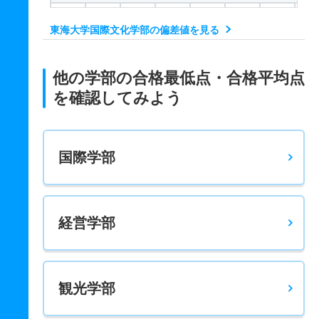
－
－
600
－
－
－
－
－
東海大学国際文化学部の偏差値を見る
国際コミュニケーション学科 一般 国際コミュニ
－
－
300
－
－
－
－
－
他の学部の合格最低点・合格平均点
国際コミュニケーション学科 一般 全学部統一前期
を確認してみよう
－
－
200
－
－
－
－
－
国際コミュニケーション学科 一般 全学部統一後期
国際学部
－
－
200
－
－
－
－
－
国際コミュニケーション学科 一般 共テ 前期
－
－
600
－
－
－
－
－
経営学部
国際コミュニケーション学科 一般 ニ 後期
－
－
600
－
－
－
－
－
観光学部