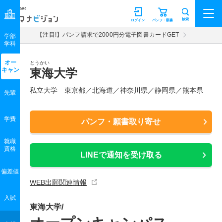
マナビジョン
検索
ログイン
パンフ・願書
【注目!】パンフ請求で2000円分電子図書カードGET
学部
学科
オー
とうかい
キャン
東海大学
私立大学 東京都／北海道／神奈川県／静岡県／熊本県
先輩
学費
パンフ・願書取り寄せ
就職
資格
LINEで通知を受け取る
偏差値
WEB出願関連情報
入試
東海大学/