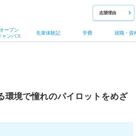
志望理由
オー
プン
先輩
体験記
学費
就職
・
資
キャン
パス
る環境で憧れのパイロットをめざ