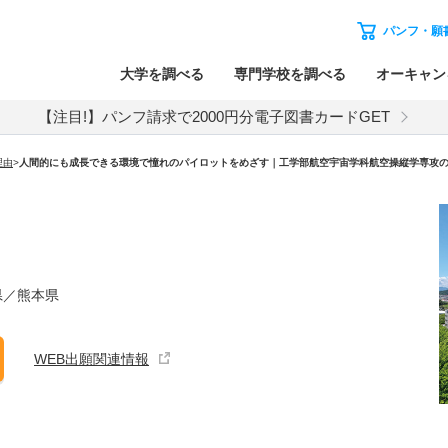
パンフ・願
大学を調べる
専門学校を調べる
オーキャン
【注目!】パンフ請求で2000円分電子図書カードGET
理由
>
人間的にも成長できる環境で憧れのパイロットをめざす｜工学部航空宇宙学科航空操縦学専攻
県／熊本県
WEB出願関連情報