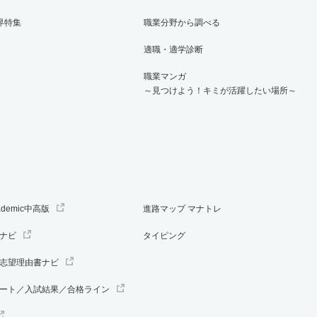
界特集
職業分野から調べる
適職・適学診断
職業マンガ
～見つけよう！キミが活躍したい場所～
ademic中高版
進路マップ マナトレ
ナビ
タイピング
志望理由書ナビ
ート／入試結果／合格ライン