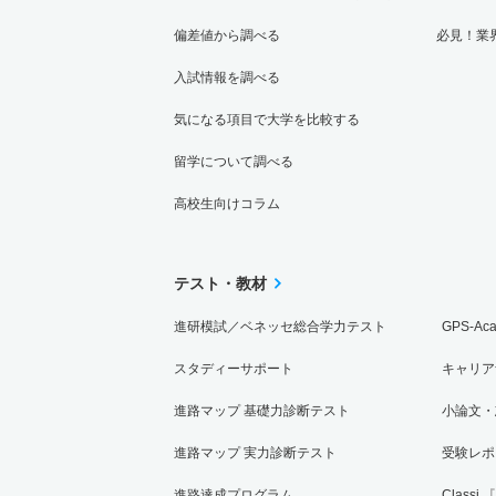
偏差値から調べる
必見！業
入試情報を調べる
気になる項目で大学を比較する
留学について調べる
高校生向けコラム
テスト・教材
進研模試／ベネッセ総合学力テスト
GPS-Ac
スタディーサポート
キャリア
進路マップ 基礎力診断テスト
小論文・
進路マップ 実力診断テスト
受験レポ
進路達成プログラム
Classi