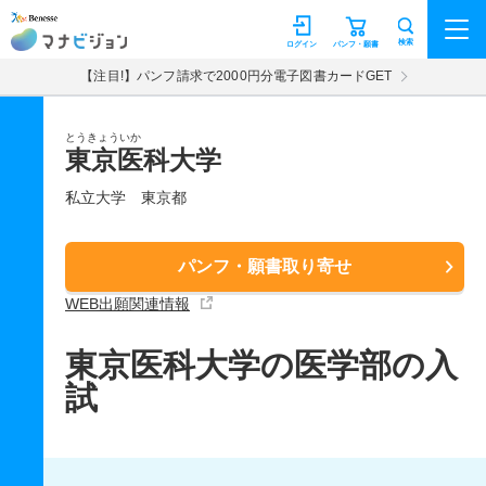
マナビジョン
検索
ログイン
パンフ・願書
【注目!】パンフ請求で2000円分電子図書カードGET
とうきょういか
東京医科大学
私立大学
東京都
パンフ・願書取り寄せ
WEB出願関連情報
東京医科大学の医学部の入
試