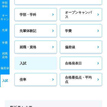
学部
学科
オープンキャンパ
学部・学科
オー
ス
キャン
先輩
先輩体験記
学費
学費
就職・資格
偏差値
就職
資格
入試
合格発表日
偏差値
合格最低点・平均
倍率
入試
点